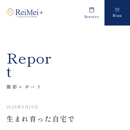
Menu
Reserve
Plan
Report
プラン・料金
撮影レポート
Costume
Staff
Repor
衣装
スタッフ紹介
t
About us
FAQ
私たちについて
よくあるご質問
撮影レポート
Retouch
News
フォトレタッチ
キャンペーン・お知らせ
2025年5月15日
Studio
Blog
生まれ育った自宅で
スタジオ紹介
ブログ