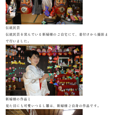
0120-05-7536
Tel.
Time.10:30 - 18:00（年中無休）
伝統民芸
伝統民芸を営んでいる新婦様のご自宅にて、着付けから撮影ま
で行いました。
新婦様の作品と
見た目にも可愛いつるし雛は、新婦様ご自身の作品です。