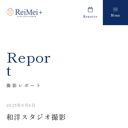
Menu
Reserve
Plan
Report
プラン・料金
撮影レポート
Costume
Staff
Repor
衣装
スタッフ紹介
t
About us
FAQ
私たちについて
よくあるご質問
撮影レポート
Retouch
News
フォトレタッチ
キャンペーン・お知らせ
2025年9月6日
Studio
Blog
和洋スタジオ撮影
スタジオ紹介
ブログ