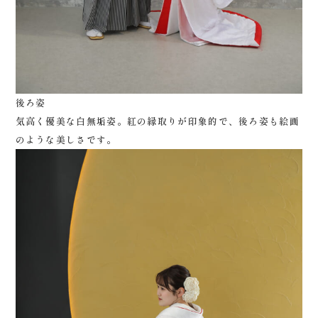
後ろ姿
気高く優美な白無垢姿。紅の縁取りが印象的で、後ろ姿も絵画
のような美しさです。