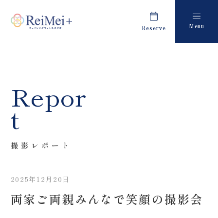
Menu
Reserve
Plan
Report
プラン・料金
撮影レポート
Costume
Staff
Repor
衣装
スタッフ紹介
t
About us
FAQ
私たちについて
よくあるご質問
撮影レポート
Retouch
News
フォトレタッチ
キャンペーン・お知らせ
2025年12月20日
Studio
Blog
両家ご両親みんなで笑顔の撮影会
スタジオ紹介
ブログ