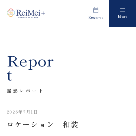
Menu
Reserve
Plan
Report
プラン・料金
撮影レポート
Costume
Staff
Repor
衣装
スタッフ紹介
t
About us
FAQ
私たちについて
よくあるご質問
撮影レポート
Retouch
News
フォトレタッチ
キャンペーン・お知らせ
2026年7月1日
Studio
Blog
ロケーション 和装
スタジオ紹介
ブログ