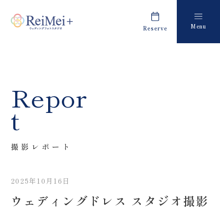
Menu
Reserve
Plan
Report
プラン・料金
撮影レポート
Costume
Staff
Repor
衣装
スタッフ紹介
t
About us
FAQ
私たちについて
よくあるご質問
撮影レポート
Retouch
News
フォトレタッチ
キャンペーン・お知らせ
2025年10月16日
Studio
Blog
ウェディングドレス スタジオ撮影
スタジオ紹介
ブログ