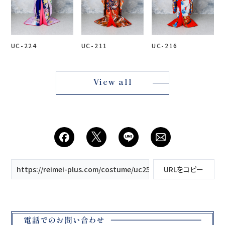
UC-224
UC-211
UC-216
View all
https://reimei-plus.com/costume/uc250 慶陽/
URLをコピー