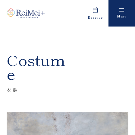
Menu
Reserve
Plan
Report
プラン・料金
撮影レポート
Costume
Staff
Costum
衣装
スタッフ紹介
e
About us
FAQ
私たちについて
よくあるご質問
衣装
Retouch
News
フォトレタッチ
キャンペーン・お知らせ
Studio
Blog
スタジオ紹介
ブログ