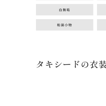
白無垢
和装小物
タキシードの衣
〒963-8041
福島県郡山市富田町権現林9−１
0120-05-7536
Tel.
Time.10:30 - 18:00（年中無休）