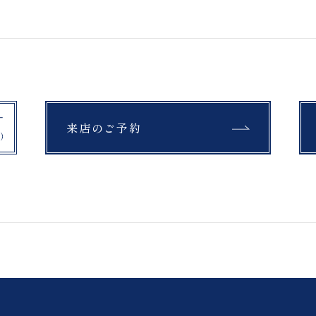
13号
11号
マタニティ対応
サイズ変更可能
5号
来店のご予約