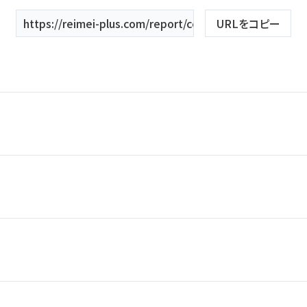
About us
https://reimei-plus.com/report/costumetype/タキシー
URLをコピー
私たちについて
Retouch
フォトレタッチ
Studio
エンパイアライン
スレンダー
スタジオ紹介
KIYOKO HATA
ANNASUI
会社
HARDY AMIES
桂由美
21号
19号