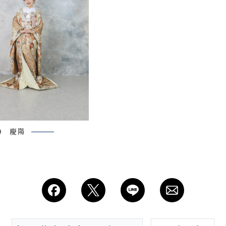
プラン・料金
Costume
衣装
About us
50 慶陽
私たちについて
Retouch
フォトレタッチ