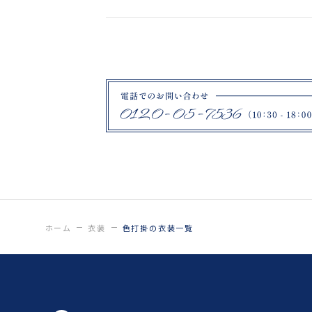
15号
色打掛
7号
ホーム
衣装
色打掛の衣装一覧