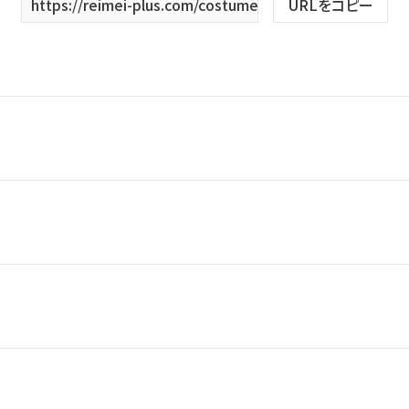
Studio
https://reimei-plus.com/costume/costumekeyword/
URLをコピー
スタジオ紹介
会社
エンパイアライン
スレンダー
KIYOKO HATA
ANNASUI
HARDY AMIES
桂由美
21号
19号