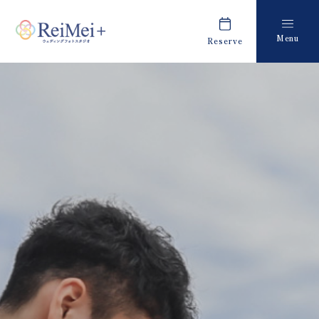
Menu
Reserve
Plan
Report
プラン・料金
撮影レポート
Costume
Staff
衣装
スタッフ紹介
About us
FAQ
私たちについて
よくあるご質問
Retouch
News
フォトレタッチ
キャンペーン・お知らせ
Studio
Blog
スタジオ紹介
ブログ