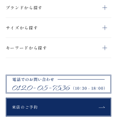
Aライン
エンパイアライン
スレンダー
ブランドから探す
プリンセスライン
マーメイド
セリナ
KIYOKO HATA
ANNASUI
サイズから探す
SACHIKO
ISAMU MORITA
HARDY AMIES
TSUTSUI
23号
21号
19号
キーワードから探す
桂由美
17号
15号
13号
色打掛
マタニティ対応
サイズ変更可能
11号
9号
7号
ロケ用
5号
来店のご予約