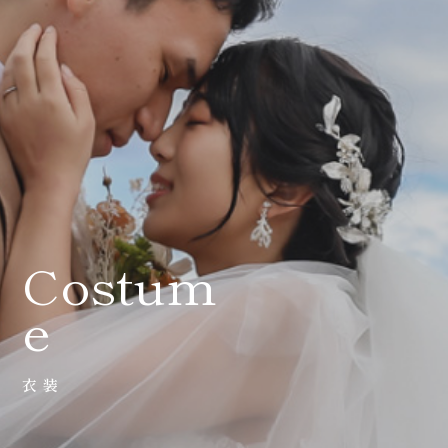
会社案内
プライバシーポリシー
来店のご予約
お問い合わせ
Costum
e
衣装
〒963-8041
福島県郡山市富田町権現林9−１