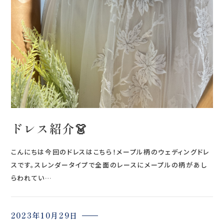
会社案内
プライバシーポリシー
来店のご予約
お問い合わせ
ドレス紹介👗
こんにちは今回のドレスはこちら！メープル柄のウェディングドレ
スです。スレンダータイプで全面のレースにメープルの柄があし
らわれてい…
〒963-8041
福島県郡山市富田町権現林9−１
2023年10月29日