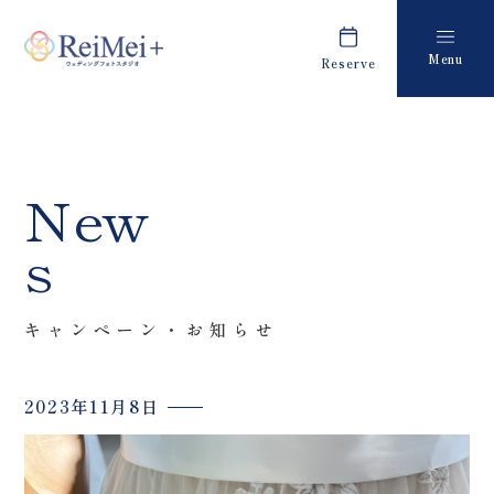
Menu
Reserve
Plan
Report
プラン・料金
撮影レポート
Costume
Staff
New
衣装
スタッフ紹介
s
About us
FAQ
私たちについて
よくあるご質問
キャンペーン・お知らせ
Retouch
News
フォトレタッチ
キャンペーン・お知らせ
2023年11月8日
Studio
Blog
スタジオ紹介
ブログ