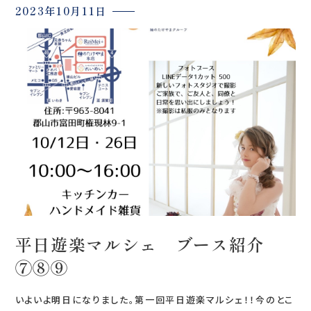
0120-05-7536
2023年10月11日
Tel.
Time.10:30 - 18:00（年中無休）
平日遊楽マルシェ ブース紹介
⑦⑧⑨
いよいよ明日になりました。第一回平日遊楽マルシェ！！今のとこ