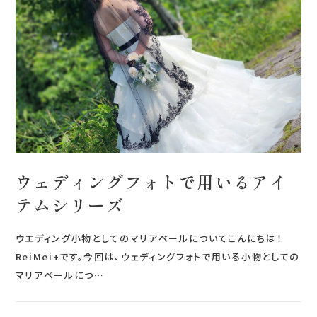
会社案内
プライバシーポリシー
来店のご予約
お問い合わせ
ウェディングフォトで用いるアイ
テムシリーズ
ウエディング小物としてのマリアベールについてこんにちは！
ReiMei+です。今回は、ウェディングフォトで用いる小物としての
マリアベールにつ…
〒963-8041
福島県郡山市富田町権現林9−１