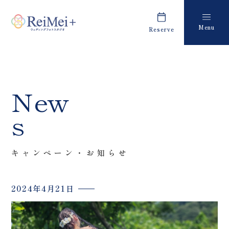
Menu
Reserve
Plan
Report
プラン・料金
撮影レポート
Costume
Staff
New
衣装
スタッフ紹介
s
About us
FAQ
私たちについて
よくあるご質問
キャンペーン・お知らせ
Retouch
News
フォトレタッチ
キャンペーン・お知らせ
2024年4月21日
Studio
Blog
スタジオ紹介
ブログ