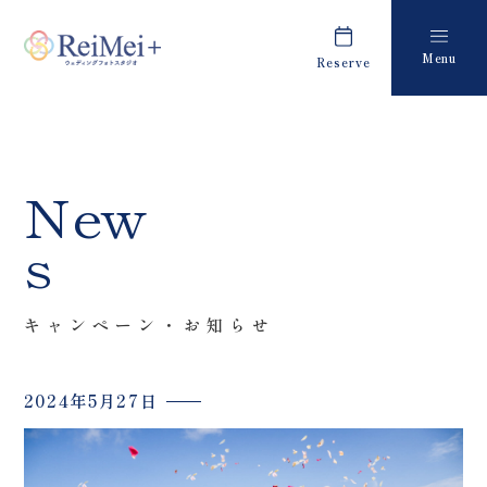
Menu
Reserve
Plan
Report
プラン・料金
撮影レポート
Costume
Staff
New
衣装
スタッフ紹介
s
About us
FAQ
私たちについて
よくあるご質問
キャンペーン・お知らせ
Retouch
News
フォトレタッチ
キャンペーン・お知らせ
2024年5月27日
Studio
Blog
スタジオ紹介
ブログ