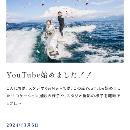
会社案内
プライバシーポリシー
来店のご予約
お問い合わせ
YouTube始めました！！
こんにちは。スタジオReiMei+では、この度YouTube始めまし
た！！ロケーション撮影の様子や、スタジオ撮影の様子を随時ア
ップし…
〒963-8041
福島県郡山市富田町権現林9−１
2024年3月6日