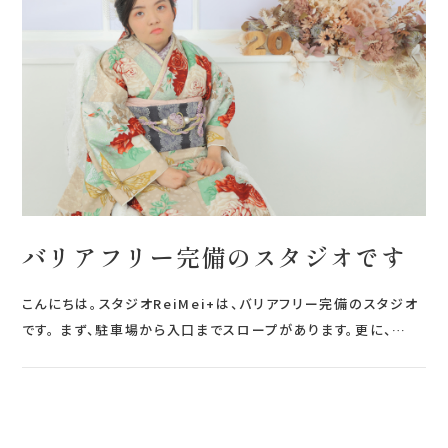
会社案内
プライバシーポリシー
来店のご予約
お問い合わせ
バリアフリー完備のスタジオです
こんにちは。スタジオReiMei+は、バリアフリー完備のスタジオ
です。 まず、駐車場から入口までスロープがあります。更に、…
〒963-8041
福島県郡山市富田町権現林9−１