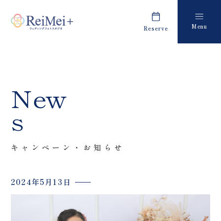
Menu
Reserve
Plan
Report
プラン・料金
撮影レポート
Costume
Staff
New
衣装
スタッフ紹介
s
About us
FAQ
私たちについて
よくあるご質問
キャンペーン・お知らせ
Retouch
News
フォトレタッチ
キャンペーン・お知らせ
2024年5月13日
Studio
Blog
スタジオ紹介
ブログ