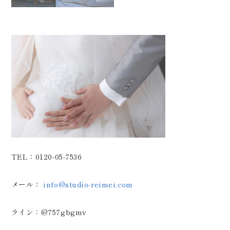
TEL：0120-05-7536
メール：
info@studio-reimei.com
ライン：@757gbgmv