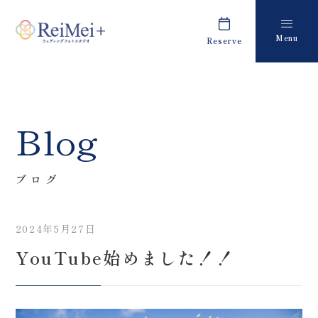
Menu
Reserve
Plan
Report
プラン・料金
撮影レポート
Costume
Staff
Blog
衣装
スタッフ紹介
About us
FAQ
ブログ
私たちについて
よくあるご質問
2024年5月27日
Retouch
News
YouTube始めました！！
フォトレタッチ
キャンペーン・お知らせ
Studio
Blog
スタジオ紹介
ブログ