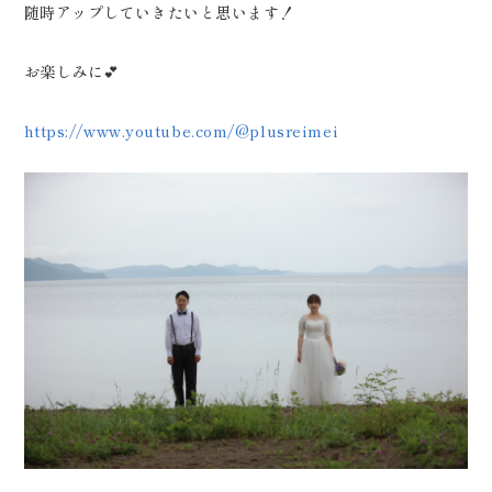
0120-05-7536
随時アップしていきたいと思います！
Tel.
Time.10:30 - 18:00（年中無休）
お楽しみに💕
https://www.youtube.com/@plusreimei