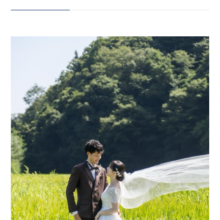
まれる1日。 昨年の夏に撮影し
た、 新婦さまの地元でのフォトウ
会社案内
ェディング。 田んぼの中で笑い合
プライバシーポリシー
ったり、 ご家族がピカピカにして
くださった 軽トラと一緒に撮影し
来店のご予約
たり。 特別な場所だからこそ生ま
れる、 あたたかい時間がありまし
た。 これから訪れる夏を迎えるお
お問い合わせ
ふたりにも、 大切な場所で過ごす
一日を、ReiMei +とともに。 お
気軽にご相談ください ロケーショ
ン洋装プラン ¥231,000 →
〒963-8041
20%OFF ¥184,800！ ドレス・
福島県郡山市富田町権現林9−１
タキシード・ヘアメイク・ブー