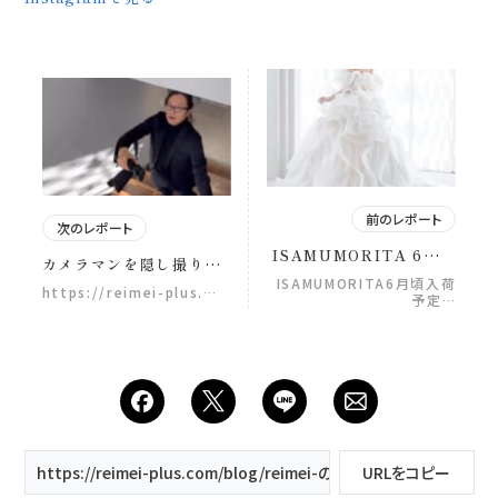
前のレポート
次のレポート
ISAMUMORITA 6月頃
カメラマンを隠し撮りし
入荷予定
てみた集📸 撮影に集中し
ISAMUMORITA6月頃入荷
https://reimei-plus.…
予定…
ているカメラマン。 実は
その裏で不思議なことし
てたり、 思わず笑っちゃ
う瞬間があります…笑 ヘ
アメイクと漫才してる？
なんて場面も…笑 カメラ
マンによって個性もさま
ざまで、 常にニコニコで
誰とでも仲良くなっちゃ
https://reimei-plus.com/blog/reimei-の夏、もうすぐそこに。
URLをコピー
うカメラマン、 突然「か