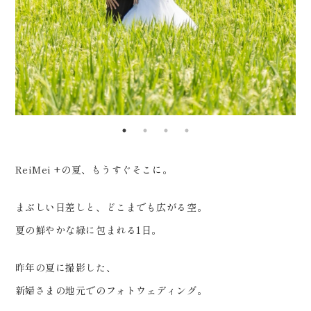
0120-05-7536
ケ・ブートニア・ベール・ブライ
Tel.
Time.10:30 - 18:00（年中無休）
ダルシューズ・アクセサリー・撮
影料・データ100カット込み アク
ティブに動きやすいスレンダー系
から、 王道のAラインまで、豊富
な品揃え
_____________________
ReiMei +の夏、もうすぐそこに。
Life is fantastic. 最高の人生
を、ともに。 ウェディングフォト
まぶしい日差しと、どこまでも広がる空。
スタジオ「ReiMei+」 場所:福島
夏の鮮やかな緑に包まれる1日。
県郡山市富田町権現林9-1 問い合
わせ番号:0120-05-7536
昨年の夏に撮影した、
LINE:@757gbgmv ご予約・ご
新婦さまの地元でのフォトウェディング。