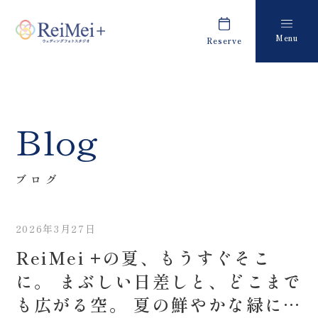
Menu
Reserve
Plan
Report
プラン・料金
撮影レポート
Costume
Staff
Blog
衣装
スタッフ紹介
About us
FAQ
ブログ
私たちについて
よくあるご質問
2026年3月27日
Retouch
News
ReiMei +の夏、もうすぐそこ
フォトレタッチ
キャンペーン・お知らせ
に。 まぶしい日差しと、どこまで
Studio
Blog
も広がる空。 夏の鮮やかな緑に包
スタジオ紹介
ブログ