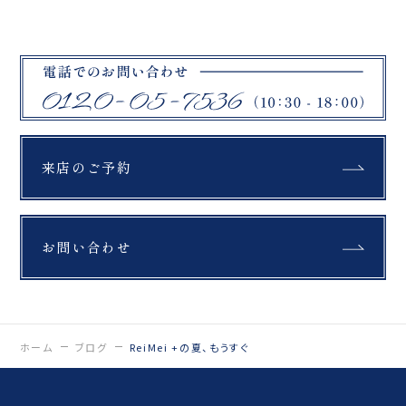
わちぃ」とつぶやいちゃ
うカメラマン、 頭を壁に
固定しながら撮影してい
るカメラマンなどなど…
一見真面目そうに見えて
も、 実はキャラが濃い人
ばかりです！ ぜひ撮影の
ときは たくさんツッコん
でみてくださいね🤍 カメ
ラマンも喜びます
来店のご予約
_________________
_____ Life is
fantastic. 最高の人生
を、ともに。 ウェディン
グフォトスタジオ
お問い合わせ
「ReiMei+」 場所:福島
県郡山市富田町権現林9-
1 問い合わせ番号:0120-
05-7536
LINE:@757gbgmv ご
予約・ご見学、ご相談
（オンライン可） 受付中
ホーム
ブログ
ReiMei +の夏、もうすぐ
です！
…………………………
……………………… #