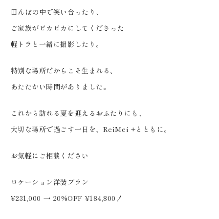
見学、ご相談（オンライン可） 受
田んぼの中で笑い合ったり、
付中です！
ご家族がピカピカにしてくださった
………………………………………
軽トラと一緒に撮影したり。
………… #ウェディングフォト
#2026夏婚 #dressy花嫁 #プラ
特別な場所だからこそ生まれる、
コレ #福島前撮り
あたたかい時間がありました。
これから訪れる夏を迎えるおふたりにも、
大切な場所で過ごす一日を、ReiMei +とともに。
お気軽にご相談ください
ロケーション洋装プラン
¥231,000 → 20%OFF ¥184,800！