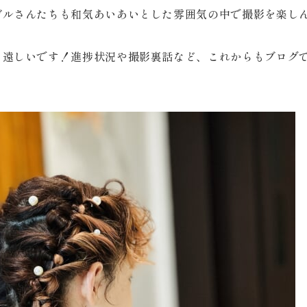
デルさんたちも和気あいあいとした雰囲気の中で撮影を楽し
ち遠しいです！進捗状況や撮影裏話など、これからもブログ
Plan
プラン・料金
Costume
衣装
About us
私たちについて