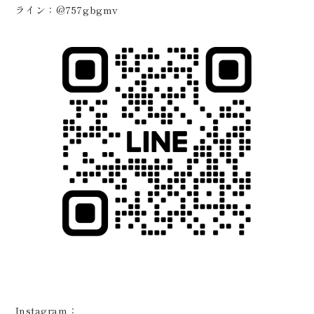
ライン：@757gbgmv
Instagram：