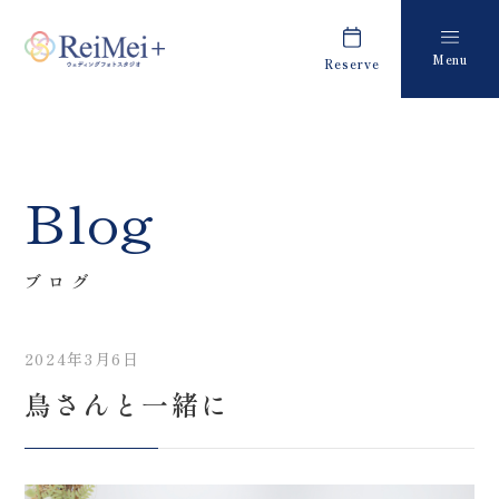
Menu
Reserve
Plan
Report
プラン・料金
撮影レポート
Costume
Staff
Blog
衣装
スタッフ紹介
About us
FAQ
ブログ
私たちについて
よくあるご質問
2024年3月6日
Retouch
News
鳥さんと一緒に
フォトレタッチ
キャンペーン・お知らせ
Studio
Blog
スタジオ紹介
ブログ