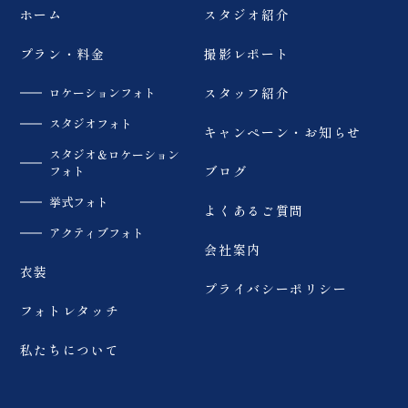
プラコレ #アーチ花嫁
ホーム
スタジオ紹介
#weddingphoto #結婚
#振袖ヘアメイク #プロ
式前撮り #ウェディング
フィールブック #結婚式
フォト #dressy花嫁 #
プラン・料金
撮影レポート
準備
プラコレ #アーチ花嫁
#振袖ヘアメイク #プロ
ロケーションフォト
スタッフ紹介
フィールブック #結婚式
準備
スタジオフォト
キャンペーン・お知らせ
スタジオ＆ロケーション
フォト
ブログ
挙式フォト
よくあるご質問
アクティブフォト
会社案内
衣装
プライバシーポリシー
フォトレタッチ
私たちについて