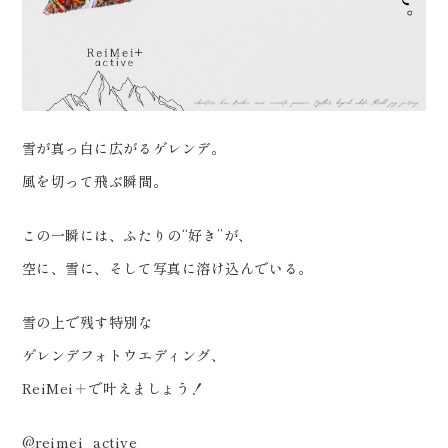
0120-05-7536
見学、受付中です！
Tel.
Time.10:30 - 18:00（年中無休）
………………………………………
………… #ウェディングニュース
#ゲレンデ #スノボ #スキー #プ
雪が真っ白に広がるゲレンデ。
レ花嫁 #プレ花婿 #振袖ドレス
風を切って飛ぶ瞬間。
#ブライダルカメラマン #結婚式
準備 #振袖 #2025冬婚 #フォト
この一瞬には、ふたりの“好き”が、
スタジオ郡山 #オリエンタル和装
空に、雪に、そして写真に溶け込んでいる。
#フォトウェディング #和装ブラ
イダルフォト #weddingphoto
雪の上で残す特別な
#結婚式前撮り #ウェディングフ
ゲレンデフォトウエディング、
ォト #dressy花嫁 #プラコレ
ReiMei＋で叶えましょう！
#アーチ花嫁 #振袖ヘアメイク #
@reimei_active