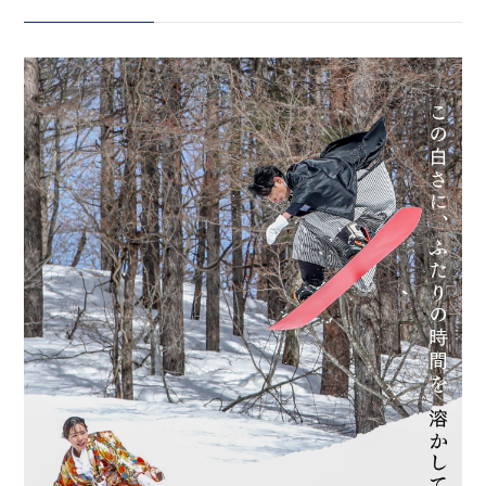
に、そして写真に溶け込んでい
る。 雪の上で残す特別な ゲレン
会社案内
デフォトウエディング、 ReiMei
プライバシーポリシー
＋で叶えましょう！
@reimei_active アクティブ専
来店のご予約
門のアカウントもございます⛰️
ぜひ覗いてみてくださいね️ ﹌﹌﹌
﹌﹌﹌﹌﹌﹌﹌﹌﹌﹌﹌ Life is
お問い合わせ
fantastic 最高の人生を、とも
に。 ウェディングフォトスタジオ
「ReiMei+」 場所:福島県郡山市
富田町権現林9-1 問い合わせ番
〒963-8041
号:0120-05-7536
福島県郡山市富田町権現林9−１
LINE:@757gbgmv ご予約・ご