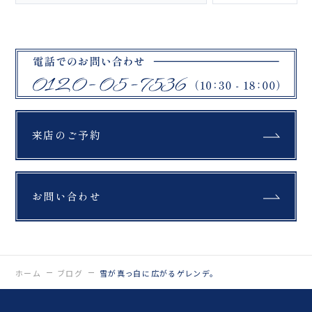
﹌﹌﹌﹌﹌﹌﹌ Life is
フ全員が本気で向き合っ
fantastic 最高の人生
ています。 ——この毎日
を、ともに。 ウェディン
が大好きです ﹌﹌﹌﹌﹌
グフォトスタジオ
﹌﹌﹌﹌﹌﹌﹌﹌﹌ Life
「ReiMei+」 場所:福島
is fantastic 最高の人生
県郡山市富田町権現林9-
を、ともに。 ウェディン
1 問い合わせ番号:0120-
グフォトスタジオ
05-7536
「ReiMei+」 場所:福島
LINE:@757gbgmv ご
県郡山市富田町権現林9-
予約・ご見学、受付中で
1 問い合わせ番号:0120-
す！
来店のご予約
05-7536
…………………………
LINE:@757gbgmv ご
……………………… #
予約・ご見学、受付中で
ウェディングニュース #
す！
プレ花嫁 #プレ花婿 #
…………………………
振袖ドレス #ブライダル
お問い合わせ
……………………… #
カメラマン #結婚式準備
ウェディングニュース #
#振袖 #2025秋婚 #フォ
プレ花嫁 #プレ花婿 #
トスタジオ郡山 #オリエ
振袖ドレス #ブライダル
ンタル和装 #フォトウェ
カメラマン #結婚式準備
ディング #和装ブライダ
#振袖 #2025冬婚 #フォ
ルフォト
トスタジオ郡山 #オリエ
ホーム
ブログ
雪が真っ白に広がるゲレンデ。
#weddingphoto #結婚
ンタル和装 #フォトウェ
式前撮り #ウェディング
ディング #和装ブライダ
フォト #dressy花嫁 #
ルフォト