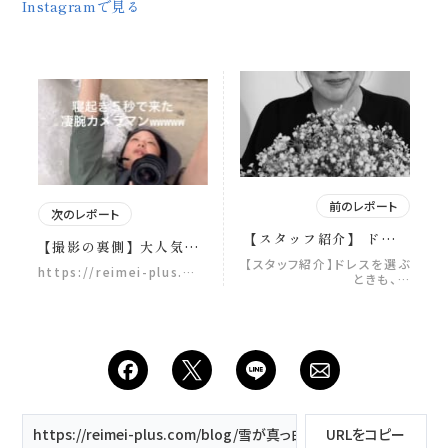
Instagramで見る
前のレポート
次のレポート
【スタッフ紹介】 ドレス
【撮影の裏側】大人気企
を選ぶときも、 メイクを
画、第2弾！📸 ウエディ
【スタッフ紹介】ドレスを選ぶ
https://reimei-plus.…
仕上げる瞬間も—— どち
ときも、…
ングフォトの１日は、 通
らも“特別なはじまり”の
りすがりの方が まるでご
時間。 花嫁着付全国大会
家族のように祝福してく
３位の朝倉さんと 着付技
れたり、 新郎新婦が少し
能士1級、ヘアメイクのプ
ずつ心を開いてくれて、
ロの岡田さん ReiMei＋
気づけば親友のような関
には最強のスタッフが揃
係になっていたり、 思い
ってます🪽 stylist 🪡
出し笑いするような ハプ
asakura hair make
ニングがあったり、 そん
https://reimei-plus.com/blog/雪が真っ白に広がるゲレンデ。-
URLをコピー
okada ﹌﹌﹌﹌﹌﹌﹌
な特別な１日に、 スタッ