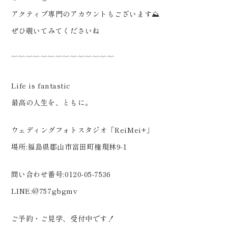
プロフィールブック #結婚式準備
アクティブ専門のアカウントもございます⛰️
ぜひ覗いてみてくださいね️
﹌﹌﹌﹌﹌﹌﹌﹌﹌﹌﹌﹌﹌﹌
Life is fantastic
最高の人生を、ともに。
ウェディングフォトスタジオ「ReiMei+」
場所:福島県郡山市富田町権現林9-1
問い合わせ番号:0120-05-7536
LINE:@757gbgmv
ご予約・ご見学、受付中です！