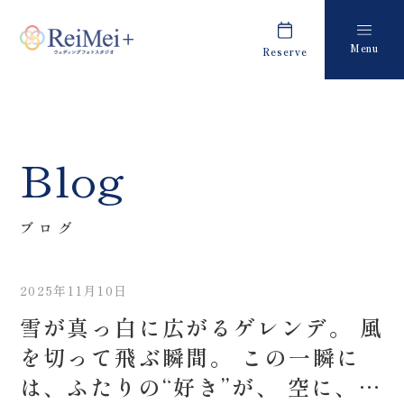
Menu
Reserve
Plan
Report
プラン・料金
撮影レポート
Costume
Staff
Blog
衣装
スタッフ紹介
About us
FAQ
ブログ
私たちについて
よくあるご質問
2025年11月10日
Retouch
News
雪が真っ白に広がるゲレンデ。 風
フォトレタッチ
キャンペーン・お知らせ
を切って飛ぶ瞬間。 この一瞬に
Studio
Blog
は、ふたりの“好き”が、 空に、雪
スタジオ紹介
ブログ