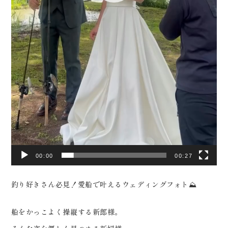
0120-05-7536
を、ともに。 ウェディングフォト
Tel.
Time.10:30 - 18:00（年中無休）
スタジオ「ReiMei+」 場所:福島
県郡山市富田町権現林9-1 問い合
わせ番号:0120-05-7536
LINE:@757gbgmv ご予約・ご
見学、ご相談（オンライン可） 受
付中です！
………………………………………
………… #ウェディングフォト #
00:00
00:27
釣り #dressy花嫁 #プラコレ #
福島前撮り
釣り好きさん必見！愛船で叶えるウェディングフォト⛰️
船をかっこよく操縦する新郎様。