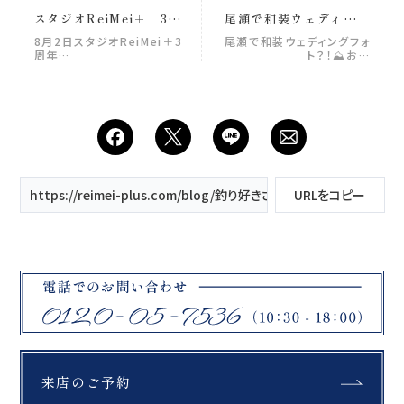
スタジオReiMei＋ 3周
尾瀬で和装ウェディング
年記念イベント開催！！
フォト？！⛰️ おふたりに
8月2日スタジオReiMei＋3
尾瀬で和装ウェディングフォ
とって特別な意味を持つ
周年…
ト？！⛰️お…
場所、尾瀬。 この一日を
支えるのは、 尾瀬を知り
尽くした歩荷さんと、 自
然の中や雪山など、さま
ざまなロケーションで和
装撮影を手がけてきた
ReiMei+ それぞれのプロ
フェッショナルが力を合
https://reimei-plus.com/blog/釣り好きさん必見！愛船で叶える
URLをコピー
わせることで、 この場所
だからこそ出会える特別
な一枚をのこします。 1
枚目のお写真は結婚式当
日のウェルカムスペース
にも飾っていただきまし
た ゲストの皆さまから
は、 「これ、尾瀬？！」
「尾瀬でこんな写真が撮
れるなんて素敵！」 と、
たくさんの驚きと嬉しい
お声をいただきました️ ふ
来店のご予約
と写真を見返すたび、あ