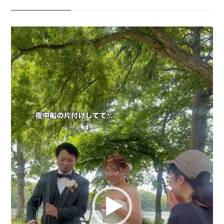
を優しく見つめる新婦様。 おふた
りと過ごす時間、楽しかったなぁ
会社案内
動
🤍 撮影中、新郎様の 「両足に釣
プライバシーポリシー
画
り針が刺さったことがありまし
プ
レ
て…」 という衝撃エピソードが
ー
来店のご予約
その話に冷静にツッコミを入れる
ヤ
新婦様も最高でした（笑） ウェデ
ー
ィングフォトは、 おふたりらしさ
お問い合わせ
を自由に表現できる時間📸 おふた
りの「好き」をたくさん詰め込ん
だ、 世界にひとつだけのウェディ
ングフォトが完成しました🤍
〒963-8041
_____________________
福島県郡山市富田町権現林9−１
Life is fantastic. 最高の人生