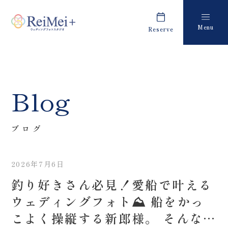
Menu
Reserve
Plan
Report
プラン・料金
撮影レポート
Costume
Staff
Blog
衣装
スタッフ紹介
About us
FAQ
ブログ
私たちについて
よくあるご質問
2026年7月6日
Retouch
News
釣り好きさん必見！愛船で叶える
フォトレタッチ
キャンペーン・お知らせ
ウェディングフォト⛰️ 船をかっ
Studio
Blog
こよく操縦する新郎様。 そんな姿
スタジオ紹介
ブログ