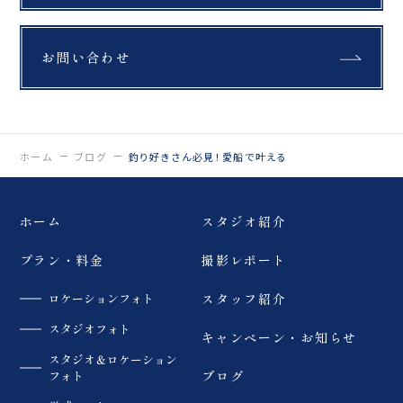
の日の景色や空気、 そし
ておふたりの想いまでよ
みがえる一枚をお届けし
ます。
お問い合わせ
_________________
____ Life is
fantastic. 最高の人生
を、ともに。 ウェディン
グフォトスタジオ
「ReiMei+」 場所:福島
ホーム
ブログ
釣り好きさん必見！愛船で叶える
県郡山市富田町権現林9-
1 問い合わせ番号:0120-
05-7536
LINE:@757gbgmv ご
ホーム
スタジオ紹介
予約・ご見学、ご相談
（オンライン可） 受付中
プラン・料金
撮影レポート
です！
…………………………
……………………… #
ロケーションフォト
スタッフ紹介
ウェディングフォト #尾
瀬 #dressy花嫁 #プラ
スタジオフォト
キャンペーン・お知らせ
コレ #福島前撮り
スタジオ＆ロケーション
フォト
ブログ