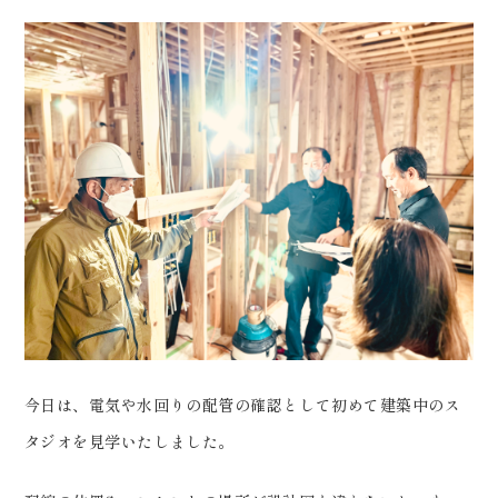
会社案内
プライバシーポリシー
来店のご予約
お問い合わせ
今日は、電気や水回りの配管の確認として初めて建築中のス
〒963-8041
タジオを見学いたしました。
福島県郡山市富田町権現林9−１