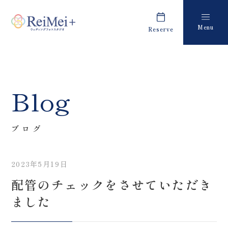
Menu
Reserve
Plan
Report
プラン・料金
撮影レポート
Costume
Staff
Blog
衣装
スタッフ紹介
About us
FAQ
ブログ
私たちについて
よくあるご質問
2023年5月19日
Retouch
News
配管のチェックをさせていただき
フォトレタッチ
キャンペーン・お知らせ
ました
Studio
Blog
スタジオ紹介
ブログ