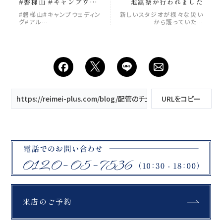
#磐梯山 #キャンプウェ
地鎮祭が行われました
ディング #アルツ磐梯ス
#磐梯山#キャンプウェディン
新しいスタジオが様々な災い
キー場 #ロケーション撮
グ#アル…
から護っていた…
影 #ブライダル #ブライ
ダル撮影 #ウェディング
フォト #reimeiplus #
れいめいプラス #紬のた
けやま #絶景フォトウェ
ディング
https://reimei-plus.com/blog/配管のチェックをさせていただきま
URLをコピー
来店のご予約