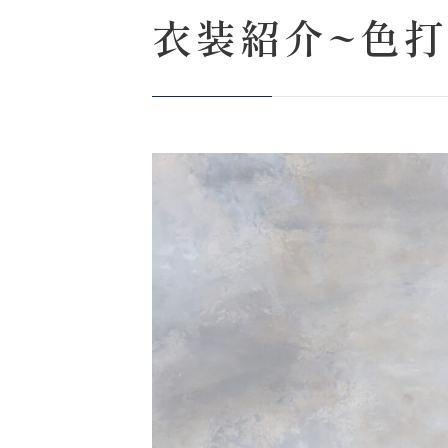
衣装紹介~色打掛