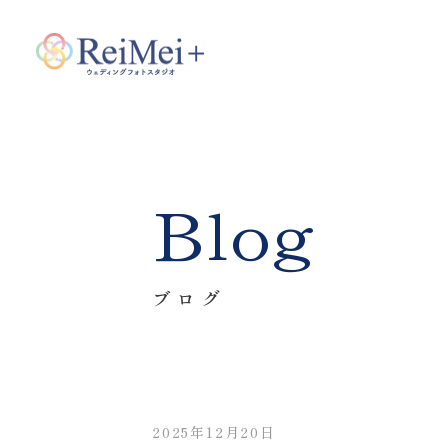
Blog
ブログ
2025年12月20日