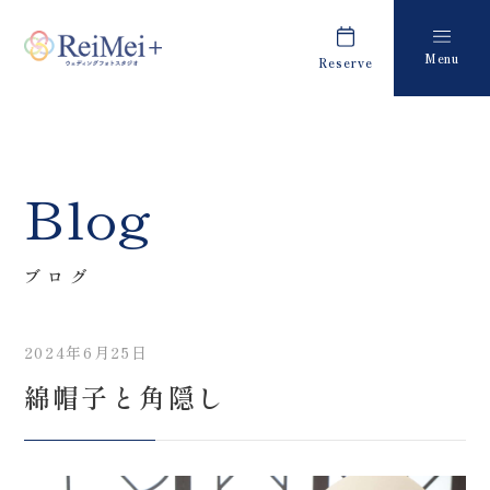
Menu
Reserve
Plan
Report
プラン・料金
撮影レポート
Costume
Staff
Blog
衣装
スタッフ紹介
About us
FAQ
ブログ
私たちについて
よくあるご質問
2024年6月25日
Retouch
News
綿帽子と角隠し
フォトレタッチ
キャンペーン・お知らせ
Studio
Blog
スタジオ紹介
ブログ