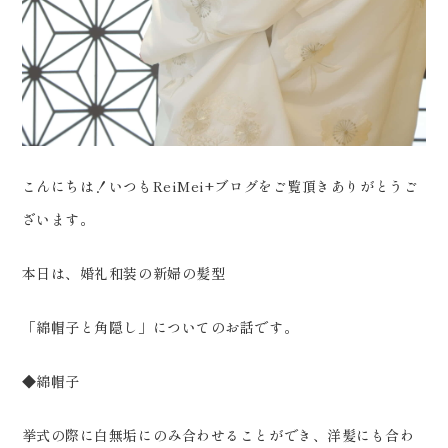
0120-05-7536
Tel.
Time.10:30 - 18:00（年中無休）
こんにちは！いつもReiMei+ブログをご覧頂きありがとうご
ざいます。
本日は、婚礼和装の新婦の髪型
「綿帽子と角隠し」についてのお話です。
◆綿帽子
挙式の際に白無垢にのみ合わせることができ、洋髪にも合わ