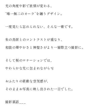
LINE:@757gbgmv ご予約・ご
光の角度や影で表情が変わる、
見学、ご相談（オンライン可） 受
“唯一無二のオーラ”を纏うデザイン。
付中です！
………………………………………
一度見たら忘れられない、そんな一着です。
………… #ウェディングフォト #
朱の鳥居とのコントラストが重なり、
高屋敷稲荷神社 #dressy花嫁 #
和装の華やかさと神聖さがより一層際立つ撮影に。
プラコレ #和装前撮り
そして桜のロケーションでは、
やわらかな光に包まれながら🫧
おふたりの素敵な空気感が、
そのままお写真に映し出された一日でした。
撮影裏話___