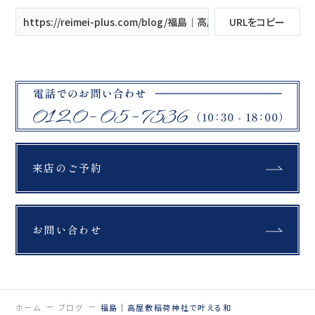
ナル 裾まわりのフキ（縁
https://reimei-plus.com/blog/福島｜高屋敷稲荷神社で叶える
URLをコピー
の部分）を、 トレンドの
カフェモカカラーに️ さり
げない配色で、 全体の印
象がぐっとやわらかく、
今っぽく仕上がります🪡
桜ロケはもちろん、 和庭
園やスタジオでも映える
万能さも◎ これ探して
た！ってなる一着です♡
_________________
____ Life is
fantastic. 最高の人生
来店のご予約
を、ともに。 ウェディン
グフォトスタジオ
「ReiMei+」 場所:福島
県郡山市富田町権現林9-
1 問い合わせ番号:0120-
お問い合わせ
05-7536
LINE:@757gbgmv ご
予約・ご見学、ご相談
（オンライン可） 受付中
です！
…………………………
ホーム
ブログ
福島｜高屋敷稲荷神社で叶える和
……………………… #