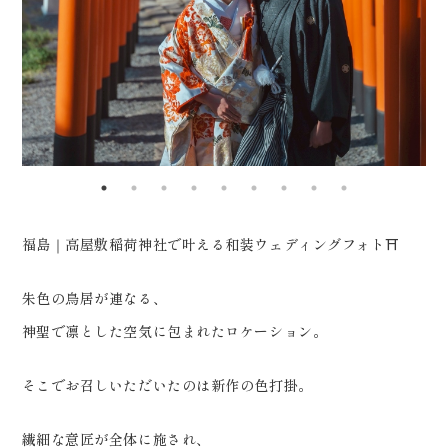
0120-05-7536
の日、驚くほどの強風。 それでも
Tel.
Time.10:30 - 18:00（年中無休）
そうとは感じさせない おふたりの
自然な表情と佇まい。 風を味方に
つけるヘアメイク、 その一瞬を逃
さず切り取るカメラマンの技術
で、 この美しい世界観がつくられ
ました。
福島｜高屋敷稲荷神社で叶える和装ウェディングフォト⛩️
_____________________
Life is fantastic. 最高の人生
朱色の鳥居が連なる、
を、ともに。 ウェディングフォト
神聖で凛とした空気に包まれたロケーション。
スタジオ「ReiMei+」 場所:福島
県郡山市富田町権現林9-1 問い合
そこでお召しいただいたのは新作の色打掛。
わせ番号:0120-05-7536
繊細な意匠が全体に施され、