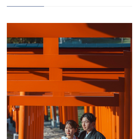
に包まれたロケーション。 そこで
お召しいただいたのは新作の色打
会社案内
掛。 繊細な意匠が全体に施され、
プライバシーポリシー
光の角度や影で表情が変わる、
“唯一無二のオーラ”を纏うデザイ
来店のご予約
ン。 一度見たら忘れられない、そ
んな一着です。 朱の鳥居とのコン
トラストが重なり、 和装の華やか
お問い合わせ
さと神聖さがより一層際立つ撮影
に。 そして桜のロケーションで
は、 やわらかな光に包まれながら
🫧 おふたりの素敵な空気感が、
〒963-8041
そのままお写真に映し出された一
福島県郡山市富田町権現林9−１
日でした。 撮影裏話___ 実はこ