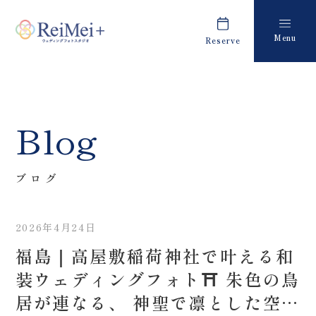
Menu
Reserve
Plan
Report
プラン・料金
撮影レポート
Costume
Staff
Blog
衣装
スタッフ紹介
About us
FAQ
ブログ
私たちについて
よくあるご質問
2026年4月24日
Retouch
News
福島｜高屋敷稲荷神社で叶える和
フォトレタッチ
キャンペーン・お知らせ
装ウェディングフォト⛩️ 朱色の鳥
Studio
Blog
居が連なる、 神聖で凛とした空気
スタジオ紹介
ブログ