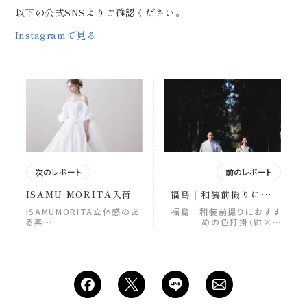
以下の公式SNSよりご確認ください。
Instagramで見る
次のレポート
前のレポート
ISAMU MORITA入荷
福島｜和装前撮りにおす
すめの色打掛（紺×ゴー
ISAMUMORITA立体感のあ
福島｜和装前撮りにおすす
ルド）紹介！ ＼ トレン
る素…
めの色打掛（紺×…
ドど真ん中の色打掛、登
場 ／ 深みのある紺に、
ゴールドの刺繍。 甘すぎ
ないのに、しっかり華や
か。 今っぽい“大人かわ
いい”が叶う一着。 そし
て今回、ReiMei+オリジ