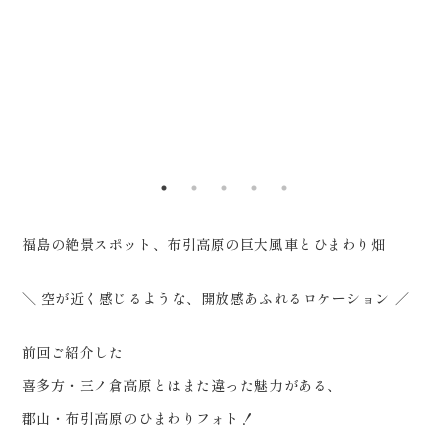
0120-05-7536
スタジオ「ReiMei+」 場所:福島
Tel.
Time.10:30 - 18:00（年中無休）
県郡山市富田町権現林9-1 問い合
わせ番号:0120-05-7536
LINE:@757gbgmv ご予約・ご
見学、ご相談（オンライン可） 受
付中です！
………………………………………
福島の絶景スポット、布引高原の巨大風車とひまわり畑
………… #ウェディングフォト #
布引高原 #dressy花嫁 #プラコ
＼ 空が近く感じるような、開放感あふれるロケーション️ ／
レ #福島前撮り
前回ご紹介した
喜多方・三ノ倉高原とはまた違った魅力がある、
郡山・布引高原のひまわりフォト！