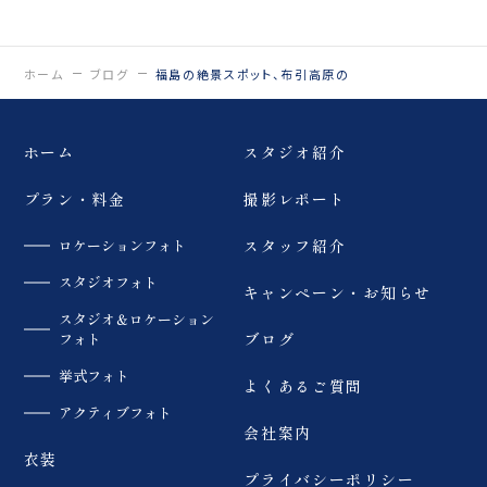
ウェディングフォト #三
1 問い合わせ番号:0120-
ノ倉高原ひまわり畑
05-7536
#dressy花嫁 #プラコレ
LINE:@757gbgmv ご
#福島前撮り
予約・ご見学、ご相談
ホーム
ブログ
福島の絶景スポット、布引高原の
（オンライン可） 受付中
です！
…………………………
ホーム
スタジオ紹介
……………………… #
ウェディングフォト #振
袖ドレス #dressy花嫁
プラン・料金
撮影レポート
#プラコレ #カラードレ
ス
ロケーションフォト
スタッフ紹介
スタジオフォト
キャンペーン・お知らせ
スタジオ＆ロケーション
フォト
ブログ
挙式フォト
よくあるご質問
アクティブフォト
会社案内
衣装
プライバシーポリシー