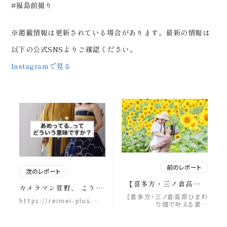
#福島前撮り
※掲載情報は更新されている場合があります。最新の情報は
以下の公式SNSよりご確認ください。
Instagramで見る
前のレポート
次のレポート
【喜多方・三ノ倉高原ひ
カメラマン菅野、 こうい
まわり畑で叶える夏のウ
う話大好きです！！！！
【喜多方・三ノ倉高原ひまわ
https://reimei-plus.…
ェディングフォト】 この
り畑で叶える夏…
撮影の合間に始まった方
景色が見られるのは、 一
言トーク。笑 岩手県では
年の中でもほんの短い期
「あめでる」っていう方