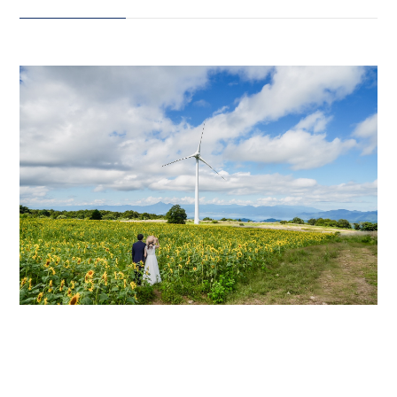
ロケーション️ ／ 前回ご紹介した
喜多方・三ノ倉高原とはまた違っ
会社案内
た魅力がある、 郡山・布引高原の
プライバシーポリシー
ひまわりフォト！ 標高約1,000m
に広がる布引高原は、 巨大風車と
来店のご予約
ひまわりを一緒に楽しめる 人気の
夏ロケーションです さらに、 猪
苗代湖も近いため、 同日に湖フォ
お問い合わせ
トの撮影もOK！ 高原も湖も楽し
める、 福島らしいロケーション撮
影です
_____________________
〒963-8041
Life is fantastic. 最高の人生
福島県郡山市富田町権現林9−１
を、ともに。 ウェディングフォト