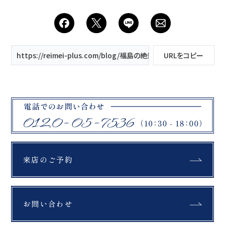
間だけ 一面に広がるひま
言があるらしい！！ 福島
わりに包まれて、 夏らし
県の皆さん、 じゃがいも
さあふれる ウェディング
を「かんぷら」って言い
フォトを残しませんか？
ますか？🥔 同じ東北なの
・自然な雰囲気で撮りた
に、 知らない言葉がたく
い方 ・旅行も兼ねて思い
さん！ 岩手県のことを沢
https://reimei-plus.com/blog/福島の絶景スポット、布引高原
URLをコピー
出を作りたい方 そんなお
山教えていただきました
ふたりにおすすめです！
♡ こうしておふたりとお
毎年人気シーズンのた
話ししていると、 楽しく
め、 ご予約はお早めに
て毎回時間があっという
_________________
間 そして、振袖ドレス
____ Life is
かわいすぎ
fantastic. 最高の人生
る！！！！！！！！ 今回
を、ともに。 ウェディン
はお持ち込みの振袖を ド
グフォトスタジオ
レスにアレンジしまし
「ReiMei+」 場所:福島
た！ 思い入れのある振袖
県郡山市富田町権現林9-
をお持ちの方、 振袖ドレ
1 問い合わせ番号:0120-
来店のご予約
ス、おすすめです！！🪽
05-7536
_________________
LINE:@757gbgmv ご
____ Life is
予約・ご見学、ご相談
fantastic. 最高の人生
（オンライン可） 受付中
を、ともに。 ウェディン
です！
お問い合わせ
グフォトスタジオ
…………………………
「ReiMei+」 場所:福島
……………………… #
県郡山市富田町権現林9-