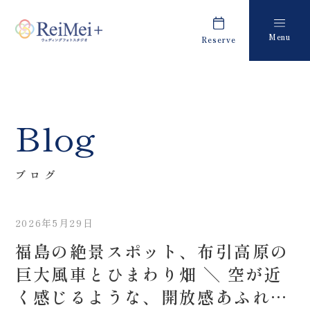
Menu
Reserve
Plan
Report
プラン・料金
撮影レポート
Costume
Staff
Blog
衣装
スタッフ紹介
About us
FAQ
ブログ
私たちについて
よくあるご質問
2026年5月29日
Retouch
News
福島の絶景スポット、布引高原の
フォトレタッチ
キャンペーン・お知らせ
巨大風車とひまわり畑 ＼ 空が近
Studio
Blog
く感じるような、開放感あふれる
スタジオ紹介
ブログ