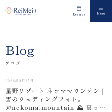
Menu
Reserve
Plan
Report
プラン・料金
撮影レポート
Costume
Staff
Blog
衣装
スタッフ紹介
About us
FAQ
ブログ
私たちについて
よくあるご質問
2026年2月25日
Retouch
News
星野リゾート ネコママウンテン｜
フォトレタッチ
キャンペーン・お知らせ
雪のウェディングフォト。
Studio
Blog
@nekoma.mountain ⛰️ 真っ白
スタジオ紹介
ブログ