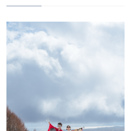
な雪景色の中で、 視線を独占した
赤の袴とゴールドの色打掛。 雪の
会社案内
白 × 赤 × ゴールド。 遠くから
プライバシーポリシー
でも一瞬で目を奪う、 誰にも埋も
れない存在感。 ネコママウンテン
来店のご予約
の広大な雪景色の中で、 完全
に“主役”だったおふたり。 最高に
美しく、 最高にかっこいい 忘れ
お問い合わせ
られない1日を ありがとうござい
ました！ #ウェディングフォト #
ネコママウンテン #星野リゾート
ネコママウンテン #和装前撮り #
〒963-8041
福島ウェディングフォト
福島県郡山市富田町権現林9−１