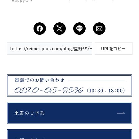
HappyC…
私たちはウェディングフ
Rei Mei＋がご紹介され
ォトスタジオ。 時々、ス
ました♡
タジオの枠を超えて 新し
い挑戦をします。 今回挑
戦したのは スタジオでの
人前式プロデュース。 は
じめて大切な一日を任さ
れたプランナー 何度も準
備を重ねて迎えた本番。
https://reimei-plus.com/blog/星野リゾート-ネコママウンテン
URLをコピー
新婦の想いがあふれた瞬
間、 スタッフ全員の緊張
は誇りに変わりました。
私たちはこれからも おふ
たりの想いのために挑戦
し続けます！ 大切な一日
を 私たちに任せてくださ
ったおふたりへ。 心から
感謝を込めて。 おふたり
の幸せを 心から願ってい
ます🪽 #フォトウェディ
来店のご予約
ング #人前式 #ウェディ
ングドレス #ウェディン
グフォトスタジオ #前撮
り