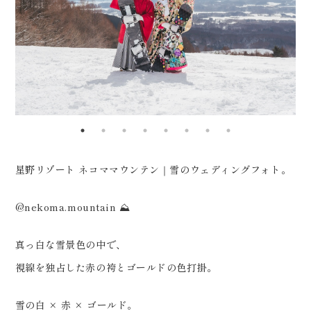
0120-05-7536
Tel.
Time.10:30 - 18:00（年中無休）
星野リゾート ネコママウンテン｜雪のウェディングフォト。
@nekoma.mountain ⛰️
真っ白な雪景色の中で、
視線を独占した赤の袴とゴールドの色打掛。
雪の白 × 赤 × ゴールド。