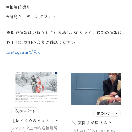
#和装前撮り
#福島ウェディングフォト
※掲載情報は更新されている場合があります。最新の情報は
以下の公式SNSよりご確認ください。
Instagramで見る
次のレポート
前のレポート
【おすすめのウェディン
＼ 裏側まで届けるウェデ
グフォトスタジオ・撮影
ィングフォトスタジオ／
ワンランク上の結婚相談所
https://reimei-plus.…
サービス】 にスタジオ