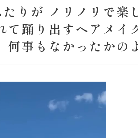
ふたりが ノリノリで楽
れて踊り出すヘアメイク
 何事もなかったかの
🤣 いつもの撮影裏側
ビーも一緒に📸 おふ
がりになっているので
______________
antastic. 最高の人生