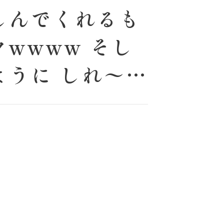
しんでくれるも
wwww そし
ように しれ〜っ
ですが、 今回は
たりらしさ溢れ
、 ぜひ最後まで
_______
を、ともに。 ウェデ