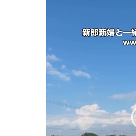
ィングフォトス
山市富田町権現林
7536 LIN
（オンライン可
…………………
ィングフォト #
#那須前撮り