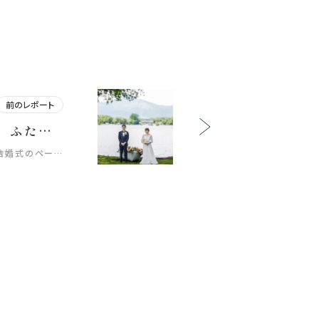
前のレポート
もしも絵本の中に、 ふたりの結婚式のページがあるなら____ 裏磐梯・曽原湖で叶える、 物語の1ページのようなウェディングフォト。 美しい自然に包まれながら、 お互いに向ける笑顔や、 ふとした瞬間の表情まで美しく映し出す。 そして、大切な趣味の釣りも⛰️ 「特別な日」だからこそ、 好きなことを楽しむ姿や、 いつものおふたりらしさまで大切に。 綺麗で、可愛くて、かっこいい。 大自然が描くキャンバスに映し出す、 世界にひとつだけのウェディングフォトです。 location @lakesidehotels_kuore _____________________ Life is fantastic. 最高の人生を、ともに。 ウェディングフォトスタジオ「ReiMei+」 場所:福島県郡山市富田町権現林9-1 問い合わせ番号:0120-05-7536 LINE:@757gbgmv ご予約・ご見学、ご相談（オンライン可） 受付中です！ ………………………………………………… #ウェディングフォト #東北前撮り #dressy花嫁 #プラコレ #福島前撮り
結婚式のペー…
-ノリノリで楽しんでくれる/