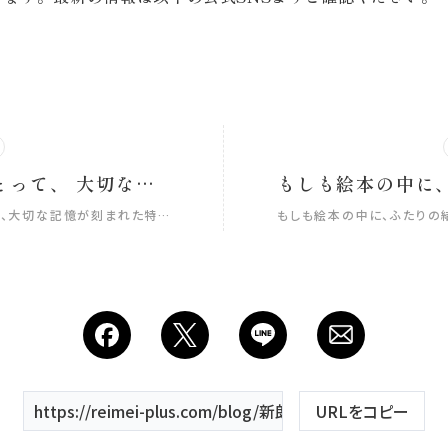
新郎様にとって、 大切な記憶が刻まれた特別な場所。 その美しい景色を舞台に、 特別なウェディングフォトを。 新作の色打掛を纏った花嫁さまは、 凛とした美しさと柔らかな華やかさを放ち、 その姿は息をのむほど美しく。 大切な場所で、 大切な人と迎える特別な瞬間。 時を重ねても色褪せることなく、 何度でも見返したくなる かけがえのない一枚へ🕊️ _____________________ Life is fantastic. 最高の人生を、ともに。 ウェディングフォトスタジオ「ReiMei+」 場所:福島県郡山市富田町権現林9-1 問い合わせ番号:0120-05-7536 LINE:@757gbgmv ご予約・ご見学、ご相談（オンライン可） 受付中です！ ………………………………………………… #ウェディングフォト #色打掛 #dressy花嫁 #プラコレ #福島前撮り
て、大切な記憶が刻まれた特…
もしも絵本の中に、ふたりの
https://reimei-plus.com/blog/新郎新婦のおふたりが
URLをコピー