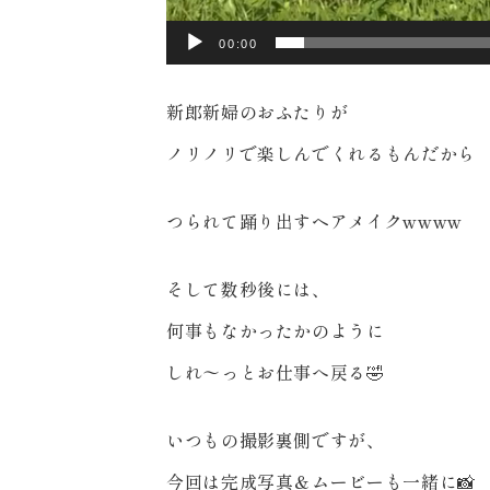
00:00
新郎新婦のおふたりが
ノリノリで楽しんでくれるもんだから
つられて踊り出すヘアメイクwwww
〒963-8041
福島県郡山市富田町権現林9−１
そして数秒後には、
0120-05-7536
何事もなかったかのように
Tel.
しれ〜っとお仕事へ戻る🤣
Time.10:30 - 18:00（年中無休）
いつもの撮影裏側ですが、
今回は完成写真＆ムービーも一緒に📸