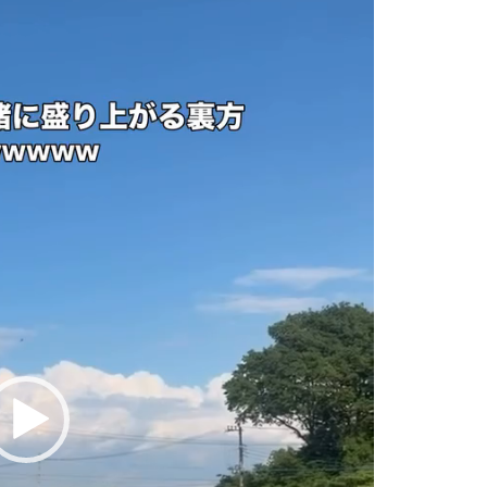
タジオ「ReiMei+」
9-1 問い合わせ番号:0
E:@757gbgmv ご予
） 受付中です！
…………………………
福島前撮り #dress