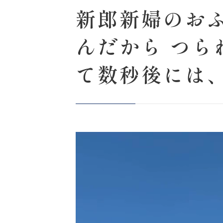
新郎新婦のお
んだから つら
て数秒後には、
とお仕事へ戻る
完成写真＆ムー
動
る 素敵な仕上
画
プ
レ
ご覧ください🤍 
ー
ヤ
Life is f
ー