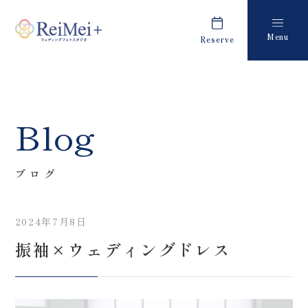
Menu
Reserve
Plan
Report
プラン・料金
撮影レポート
Costume
Staff
Blog
衣装
スタッフ紹介
About us
FAQ
ブログ
私たちについて
よくあるご質問
2024年7月8日
Retouch
News
振袖×ウェディングドレス
フォトレタッチ
キャンペーン・お知らせ
Studio
Blog
スタジオ紹介
ブログ