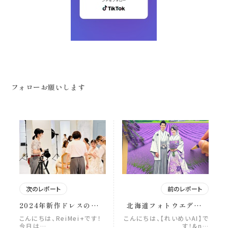
フォローお願いします
次のレポート
前のレポート
2024年新作ドレスのカ
北海道フォトウエディン
タログ用撮影を行ってい
グ
こんにちは、ReiMei+です！
こんにちは、【れいめいAI】で
ます！
今日は…
す！&n…