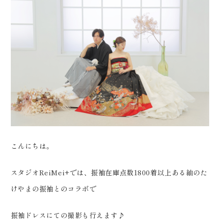
会社案内
プライバシーポリシー
来店のご予約
お問い合わせ
こんにちは。
スタジオReiMei+では、振袖在庫点数1800着以上ある紬のた
けやまの振袖とのコラボで
〒963-8041
福島県郡山市富田町権現林9−１
振袖ドレスにての撮影も行えます♪