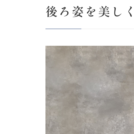
後ろ姿を美し