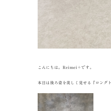
〒963-8041
福島県郡山市富田町権現林9−１
こんにちは。Reimei＋です。
0120-05-7536
Tel.
本日は後ろ姿を美しく見せる『ロングト
Time.10:30 - 18:00（年中無休）