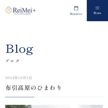
Menu
Reserve
Plan
Report
プラン・料金
撮影レポート
Costume
Staff
Blog
衣装
スタッフ紹介
About us
FAQ
ブログ
私たちについて
よくあるご質問
2024年10月3日
Retouch
News
布引高原のひまわり
フォトレタッチ
キャンペーン・お知らせ
Studio
Blog
スタジオ紹介
ブログ