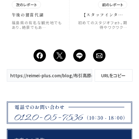
次のレポート
前のレポート
午後の猪苗代湖
【スタッフインタビュ
ー】スタジオれいめいの
福島県の有名な観光地でも
初めてのスタジオフォト。期
裏側に迫る
あり、絶景でもあ…
待やワクワク…
https://reimei-plus.com/blog/布引高原のひまわり/
URLをコピー