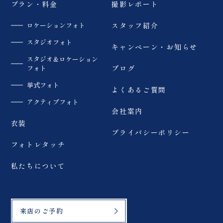
「ReiMei+」 場所:福島
プラン・料金
撮影レポート
です！
県郡山市富田町権現林9-
…………………………
1 問い合わせ番号:0120-
……………………… #
ロケーションフォト
スタッフ紹介
05-7536
ウェディングフォト #尾
LINE:@757gbgmv ご
瀬 #dressy花嫁 #プラ
スタジオフォト
予約・ご見学、ご相談
キャンペーン・お知らせ
コレ #福島前撮り
（オンライン可） 受付中
スタジオ＆ロケーション
です！
フォト
ブログ
…………………………
……………………… #
挙式フォト
よくあるご質問
ウェディングフォト
#2026夏婚 #dressy花
アクティブフォト
嫁 #プラコレ #ファース
会社案内
トバイト
衣装
プライバシーポリシー
フォトレタッチ
私たちについて
来店のご予約