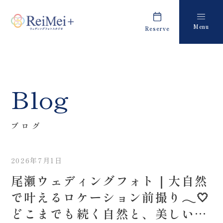
Menu
Reserve
Plan
Report
プラン・料金
撮影レポート
Costume
Staff
Blog
衣装
スタッフ紹介
About us
FAQ
ブログ
私たちについて
よくあるご質問
2026年7月1日
Retouch
News
尾瀬ウェディングフォト｜大自然
フォトレタッチ
キャンペーン・お知らせ
で叶えるロケーション前撮り𓂃🤍
Studio
Blog
どこまでも続く自然と、美しい景
スタジオ紹介
ブログ