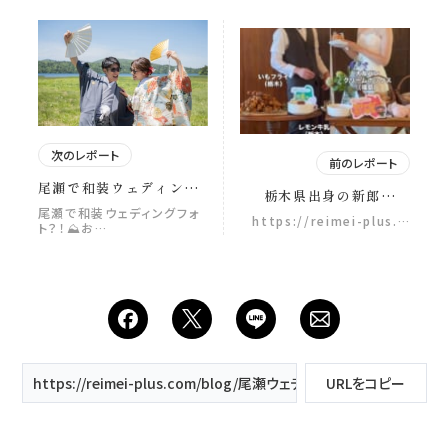
次のレポート
前のレポート
尾瀬で和装ウェディング
栃木県出身の新郎さん
フォト？！⛰️ おふたりに
と、 福島県出身の新婦さ
尾瀬で和装ウェディングフォ
https://reimei-plus.…
とって特別な意味を持つ
ト？！⛰️お…
ん。 結婚式という特別な
場所、尾瀬。 この一日を
日に、 お互いの大切な故
支えるのは、 尾瀬を知り
郷の味を贈り合いました
尽くした歩荷さんと、 自
🤍 そして、こちらのご当
然の中や雪山など、さま
地グルメは 参列された皆
ざまなロケーションで和
さまにも振る舞われ、 会
装撮影を手がけてきた
場には笑顔が広がりまし
ReiMei+ それぞれのプロ
た 生まれ育った場所
フェッショナルが力を合
の“好き”を、 大切な人た
https://reimei-plus.com/blog/尾瀬ウェディングフォト｜大自
URLをコピー
わせることで、 この場所
ちと分かち合う時間。 今
だからこそ出会える特別
回の結婚式は、
な一枚をのこします。 1
@chayuka.wedding
枚目のお写真は結婚式当
様プロデュースのもと、