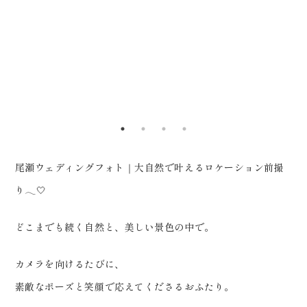
0120-05-7536
ったお客様限定で、 衣装レンタル
Tel.
Time.10:30 - 18:00（年中無休）
50%OFF、 新作衣装30%OFF
の特別特典をご用意しております
🕊️ 撮影から衣装選びまで、 おふ
たりの大切な一日を彩るお手伝い
をいたします
_____________________
尾瀬ウェディングフォト｜大自然で叶えるロケーション前撮
Life is fantastic. 最高の人生
り𓂃🤍
を、ともに。 ウェディングフォト
スタジオ「ReiMei+」 場所:福島
どこまでも続く自然と、美しい景色の中で。
県郡山市富田町権現林9-1 問い合
わせ番号:0120-05-7536
カメラを向けるたびに、
LINE:@757gbgmv ご予約・ご
素敵なポーズと笑顔で応えてくださるおふたり。