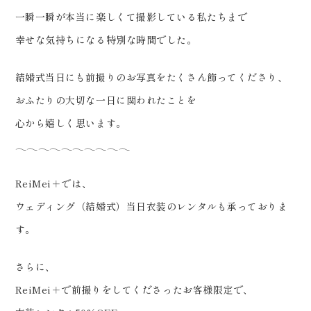
見学、ご相談（オンライン可） 受
一瞬一瞬が本当に楽しくて撮影している私たちまで
付中です！
幸せな気持ちになる特別な時間でした。
………………………………………
………… #ウェディングフォト #
結婚式当日にも前撮りのお写真をたくさん飾ってくださり、
東北前撮り #dressy花嫁 #プラ
おふたりの大切な一日に関われたことを
コレ #福島前撮り
心から嬉しく思います。
𓂃𓂃𓂃𓂃𓂃𓂃𓂃𓂃𓂃𓂃
ReiMei＋では、
ウェディング（結婚式）当日衣装のレンタルも承っておりま
す。
さらに、
ReiMei＋で前撮りをしてくださったお客様限定で、