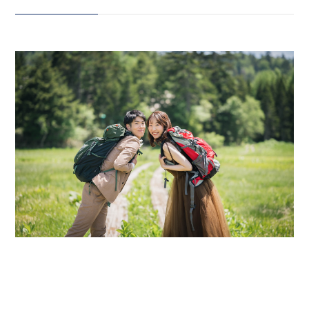
色の中で。 カメラを向けるたび
に、 素敵なポーズと笑顔で応えて
会社案内
くださるおふたり。 一瞬一瞬が本
プライバシーポリシー
当に楽しくて撮影している私たち
まで 幸せな気持ちになる特別な時
来店のご予約
間でした。 結婚式当日にも前撮り
のお写真をたくさん飾ってくださ
り、 おふたりの大切な一日に関わ
お問い合わせ
れたことを 心から嬉しく思いま
す。 𓂃𓂃𓂃𓂃𓂃𓂃𓂃𓂃𓂃𓂃
ReiMei＋では、 ウェディング
（結婚式）当日衣装のレンタルも
〒963-8041
承っております。 さらに、
福島県郡山市富田町権現林9−１
ReiMei＋で前撮りをしてくださ