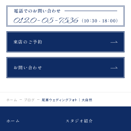
日のウェルカムスペース
おふたりらしさが詰まっ
にも飾っていただきまし
た素敵な一日に🤍 おふた
た ゲストの皆さまから
りとの出会いは、 尾瀬で
は、 「これ、尾瀬？！」
の前撮りでした📸 大切な
「尾瀬でこんな写真が撮
前撮りをお任せいただ
れるなんて素敵！」 と、
き、 そのご縁から結婚式
たくさんの驚きと嬉しい
当日は 衣装・ヘアメイ
お声をいただきました️ ふ
来店のご予約
ク・カメラマンとして お
と写真を見返すたび、あ
ふたりの大切な一日をお
の日の景色や空気、 そし
手伝いさせていただきま
ておふたりの想いまでよ
した。 同じ想いを持つ
みがえる一枚をお届けし
chayuka様と、 このよ
ます。
お問い合わせ
うな形でご一緒できたこ
_________________
とを 心より嬉しく思いま
____ Life is
す。 思い出がたくさん詰
fantastic. 最高の人生
まったおふたりとの時
を、ともに。 ウェディン
間。 次回の投稿でも、ご
グフォトスタジオ
紹介させていただきます
「ReiMei+」 場所:福島
📸🤍
ホーム
ブログ
尾瀬ウェディングフォト｜大自然
県郡山市富田町権現林9-
_________________
1 問い合わせ番号:0120-
____ Life is
05-7536
fantastic. 最高の人生
LINE:@757gbgmv ご
ホーム
スタジオ紹介
を、ともに。 ウェディン
予約・ご見学、ご相談
グフォトスタジオ
（オンライン可） 受付中