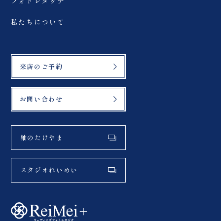
フォトレタッチ
館 #和装ウェディング #
振袖ドレス #ブライダル
紅葉フォト #大イチョウ
カメラマン #結婚式準備
私たちについて
#ノスタルジックな駅舎
#振袖 #2025秋婚 #フォ
トスタジオ郡山 #オリエ
ンタル和装 #フォトウェ
ディング #和装ブライダ
ルフォト
来店のご予約
#weddingphoto #結婚
式前撮り #ウェディング
フォト #dressy花嫁 #
プラコレ #アーチ花嫁
お問い合わせ
紬のたけやま
スタジオれいめい