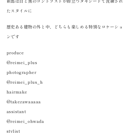
ョンウェディングフォト #フォト
新郎は白と黒のコントラストが際立つタキシードで洗練され
ウェディング #前撮り #フォトウ
たスタイルに
ェディング #dressy花嫁 #プレ
歴史ある建物の外と中、どちらも楽しめる特別なロケーショ
花嫁 #ウェディングデイ #れいめ
ンです
いプラス #lifeisfantastic #レ
イメイプラス #ウェディングフォ
produce
ト #フォトウェディング福島 #
@reimei_plus
ウェディングニュース
photographer
@reimei_plus_h
hairmake
@takezawaaaaa
assistant
@reimei_ohwada
stylist