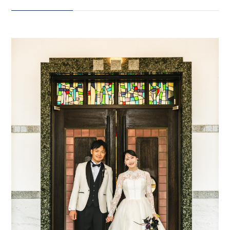
に入るとステンドグラスや赤い緞
帳があり レトロな空間です 新婦
会社案内
は、総レースにフィッシュテール
プライバシーポリシー
のクラシカルなドレス 新郎は白と
黒のコントラストが際立つタキシ
来店のご予約
ードで洗練されたスタイルに 歴史
ある建物の外と中、どちらも楽し
める特別なロケーションです
お問い合わせ
produce @reimei_plus
photographer
@reimei_plus_h hairmake
@takezawaaaaa assistant
〒963-8041
@reimei_ohwada stylist
福島県郡山市富田町権現林9−１
@reimei_nishikawa