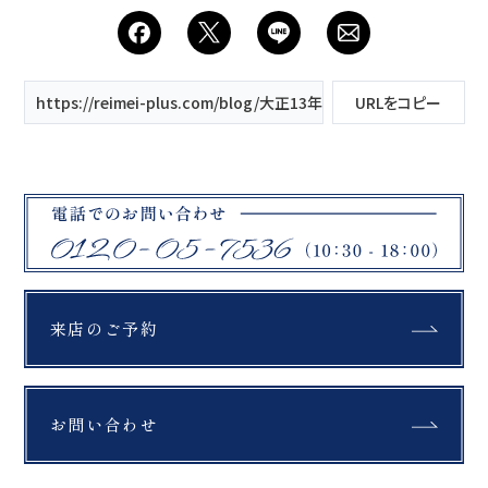
装姿のお二人がまるで絵
「オリエンタル和装」と
画のような美しさ 撮影は
呼ばれることもありま
喜多方市にある二つのロ
す。 振袖を傷つけず、
ケーションで🚘 後半は
着付けの技術のみでドレ
〈日中線記念館〉での撮
ス風にアレンジするの
https://reimei-plus.com/blog/大正13年に建てられた郡山市公
URLをコピー
影。 ヨーロッパ風の駅舎
で、 結婚式の後はまた振
と懐かしい客車が、 時
袖として 活かしていただ
間を遡るような雰囲気を
けますよ 成人式で着た人
演出🕰️。 歴史と自然が織
も多い「振袖」 成人式で
りなす特別なシーンが、
着た振袖をもう一度着た
お二人の思い出に彩りを
い 祖母や母の振袖を着た
添えます。 新宮熊野神社
い！ という思いから振袖
「長床」・日中線記念館
ドレスを選ぶ人もいらっ
歴史ある風景と秋の彩り
しゃいます 娘や孫が、大
の中で、特別な1枚を残し
切な振袖を新しい形で着
てみませんか？ 紅葉撮
てくれる ご両親や祖父母
影、受付中です️
さまにも喜んでいただけ
来店のご予約
photographer
ます もちろんReiMei+で
@kanno_photograp
もレンタル可能です❣️ 系
her hairmake
列の紬のたけやまが徒歩
@nook.hairmake
30秒の場所へございます
produce
ので、”1800着以上”の
お問い合わせ
@reimei_plus
中からお好みの振袖をセ
…………………………
レクトいただけます🍾 紬
………………………
のたけやま