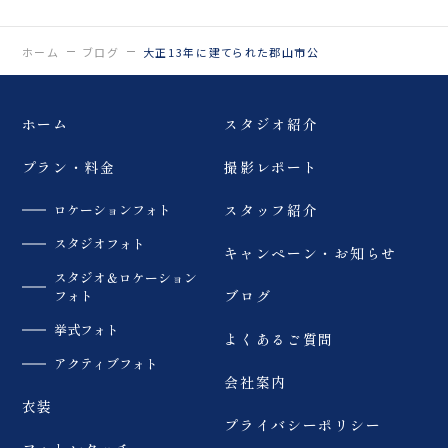
Life is fantastic 最高
@tsumuginotakeyam
の人生を、ともに。 ウェ
a_frisode 合わせる新郎
ディングフォトスタジオ
の服装は、和装でも洋装
ホーム
ブログ
大正13年に建てられた郡山市公
「ReiMei+」 場所:福島
でもok 振袖ドレスが和
県郡山市富田町権現林9-
洋ミックススタイルなの
1 問い合わせ番号:0120-
で、 どちらとも相性がい
05-7536
いのです🥂 気になる方は
ホーム
スタジオ紹介
LINE:@757gbgmv ご
ぜひご試着にいらしてく
予約・ご見学、受付中で
ださいね
プラン・料金
撮影レポート
す！
…………………………
…………………………
………………………
……………………… #
Life is fantastic 最高
ロケーションフォト
スタッフ紹介
イチョウ #長床 #新熊
の人生を、ともに。 ウェ
野神社 #長床の大イチョ
ディングフォトスタジオ
スタジオフォト
キャンペーン・お知らせ
ウ #日中線 #熱塩駅 #駅
「ReiMei+」 場所:福島
スタジオ＆ロケーション
舎 #喜多方 #福島県 #結
県郡山市富田町権現林9-
フォト
ブログ
婚式前撮り #ウェディン
1 問い合わせ番号:0120-
グニュース #結婚式準備
05-7536
挙式フォト
#フォトスタジオ郡山 #
LINE:@757gbgmv ご
よくあるご質問
フォトウェディング #ブ
予約・ご見学、受付中で
アクティブフォト
ライダルフォト
す！
会社案内
#fukushima #前撮り
…………………………
#ウェディングフォト
……………………… #
衣装
#ReiMeiPlus #新宮熊
ウェディングニュース #
プライバシーポリシー
野神社長床 #日中線記念
プレ花嫁 #プレ花婿 #