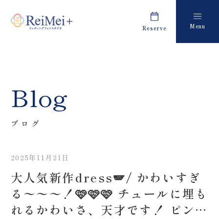
Menu
Reserve
Plan
Report
プラン・料金
撮影レポート
Costume
Staff
Blog
衣装
スタッフ紹介
About us
FAQ
ブログ
私たちについて
よくあるご質問
2025年11月21日
Retouch
News
大人気新作dress🪽/ かわいすぎ
フォトレタッチ
キャンペーン・お知らせ
る〜〜〜！🩷🩷🩷 チュールに埋も
Studio
Blog
れるかわいさ、天才です！ ピンク
スタジオ紹介
ブログ