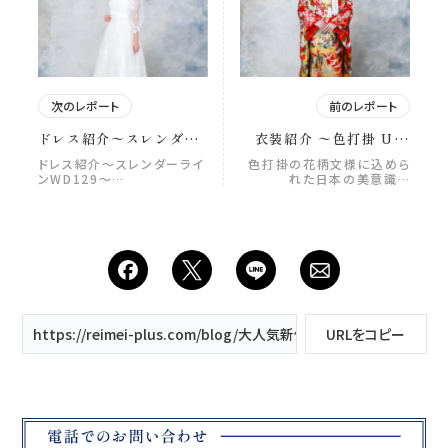
次のレポート
前のレポート
ドレス紹介〜スレンダー
衣装紹介 〜色打掛 UC-
ラインWD129〜
201〜
ドレス紹介〜スレンダーライ
色打掛の花柄文様に込めら
ンWD129〜…
れた日本の美意識…
https://reimei-plus.com/blog/大人気新作dress🪽-かわいすぎる
URLをコピー