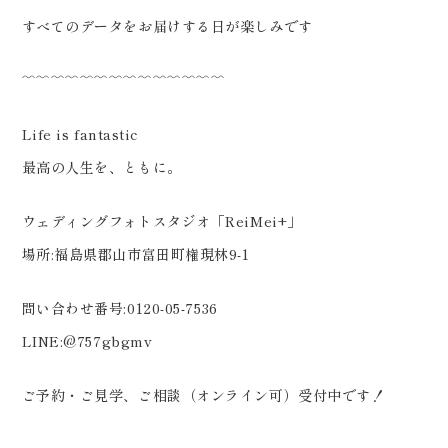
すべてのデータをお届けする日が楽しみです️
﹌﹌﹌﹌﹌﹌﹌﹌﹌﹌﹌﹌﹌﹌
Life is fantastic
最高の人生を、ともに。
ウェディングフォトスタジオ「ReiMei+」
場所:福島県郡山市富田町権現林9-1
問い合わせ番号:0120-05-7536
LINE:@757gbgmv
ご予約・ご見学、ご相談（オンライン可）受付中です！