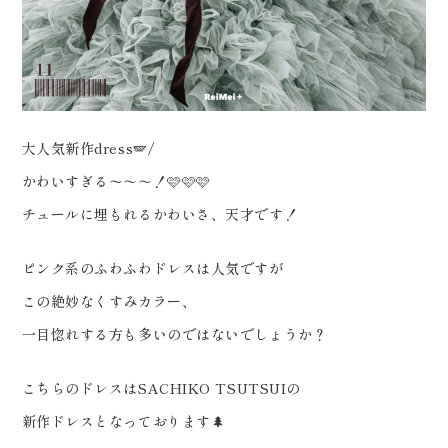
0120-05-7536
やさしい新郎様のおかげで 最幸な
Tel.
Time.10:30 - 18:00（年中無休）
撮影時間となりました📸♡ すべて
のデータをお届けする日が楽しみ
です️ ﹌﹌﹌﹌﹌﹌﹌﹌﹌﹌﹌﹌﹌
大人気新作dress🪽/
﹌ Life is fantastic 最高の人生
かわいすぎる〜〜〜！🩷🩷🩷
を、ともに。 ウェディングフォト
チュールに埋もれるかわいさ、天才です！
スタジオ「ReiMei+」 場所:福島
県郡山市富田町権現林9-1 問い合
ピンク系のふわふわドレスは人気ですが
わせ番号:0120-05-7536
この絶妙なくすみカラー、
LINE:@757gbgmv ご予約・ご
一目惚れする方も多いのではないでしょうか？
見学、ご相談（オンライン可）受
付中です！
こちらのドレスはSACHIKO TSUTSUIの
………………………………………
新作ドレスとなっております🌲