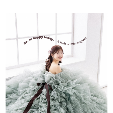
系のふわふわドレスは人気ですが
この絶妙なくすみカラー、 一目惚
会社案内
れする方も多いのではないでしょ
プライバシーポリシー
うか？ こちらのドレスは
SACHIKO TSUTSUIの 新作ド
来店のご予約
レスとなっております🌲 シンプル
綺麗めに着用されたい方は フリル
を取り外すこともできますよ♡
お問い合わせ
ReiMei+にてレンタルスタート
🧳 全国への発送も承っておりま
す！ ReiMei+で前撮りをしてい
ただいた方は レンタル割引も 新
〒963-8041
作衣装は30%off その他衣装は
福島県郡山市富田町権現林9−１
50%off かわいすぎる新婦さまと