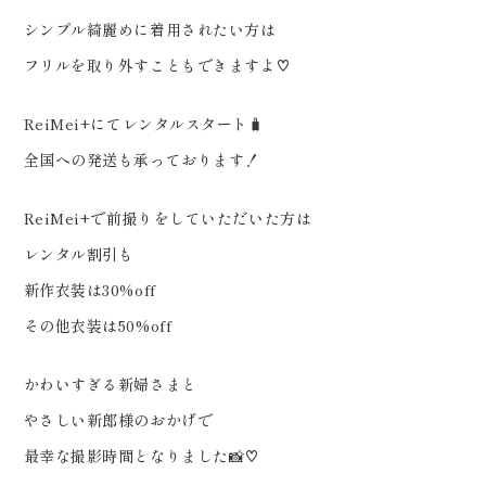
………… #ウェディングニュース
シンプル綺麗めに着用されたい方は
#サチコツツイ #プレ花嫁 #プ
フリルを取り外すこともできますよ♡
レ花婿 #振袖ドレス #ブライダル
カメラマン #結婚式準備 #振袖
ReiMei+にてレンタルスタート🧳
#2025秋婚 #フォトスタジオ郡山
全国への発送も承っております！
#オリエンタル和装 #フォトウェ
ディング #和装ブライダルフォト
ReiMei+で前撮りをしていただいた方は
#weddingphoto #結婚式前撮り
レンタル割引も
#ウェディングフォト #dressy
新作衣装は30%off
花嫁 #プラコレ #アーチ花嫁 #
その他衣装は50%off
振袖ヘアメイク #プロフィールブ
かわいすぎる新婦さまと
ック #結婚式準備
やさしい新郎様のおかげで
最幸な撮影時間となりました📸♡