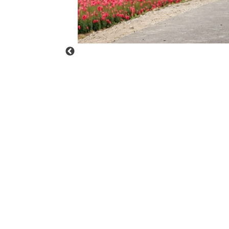
の方も大歓迎 
う方、ぜひこ
声も掲載中で
覧ください！ 
る方はお早め
___________
最高の人生を
オ「ReiMei