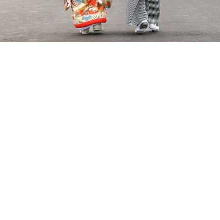
「ReiMei+気になっ
の機会に！ ホームペー
す。 プロフィールのリ
人気日程はすぐに埋ま
にご相談ください
__________ Life is
、ともに。 ウェディン
+」 場所:福島県郡山市