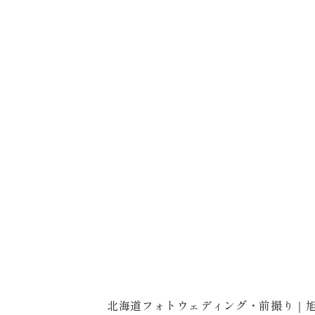
問い合わせ番号:0
LINE:@75
ンライン可） 
…………………
〒963-8041
ィングフォト 
福島県郡山市富田町権現林9−１
0120-05-7536
Tel.
Time.10:30 - 18:00（年中無休）
北海道フォトウェディング・前撮り｜旭