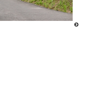
てた…！」とい
ジではお客様の
ンクからぜひご
るため、 気にな
 fantastic.
グフォトスタジ
富田町権現林9-1