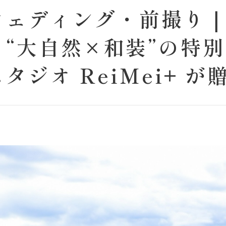
ウェディング・前撮り
“大自然×和装”の特別
ジオ ReiMei+ が
ングツアー 【7月13日
良野・美瑛 お好きな
・動物と触れ合いなが
、非日常の一枚 ・地元
ットでの一枚 ・定番の