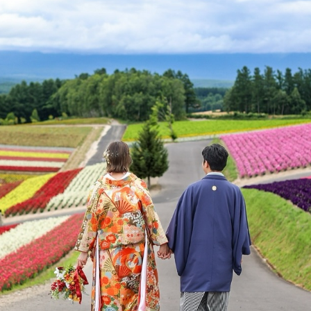
る”だけじゃない。 移
思い出に変わります📸
、私たちの強み。 ド
ングですが、 和装も豊
自然の中で纏う和装は、
に。 ️交通手段やスケ
行前のワクワクも一緒
てていきましょう！ 北