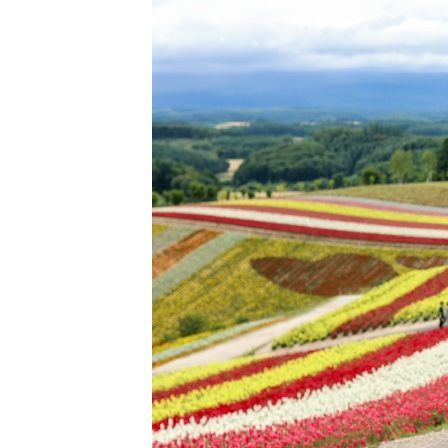
一枚 ただ“撮
す時間すべてが
装”が叶うのが
海道ウェディ
います。 大
ない特別な一枚
談もOK！ 旅
旅の計画を立