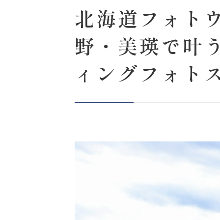
北海道フォト
野・美瑛で叶う
ィングフォトスタ
フォトウェディ
地は 旭岳・富
ただけます。 
百名山で残す
ローカルスポ