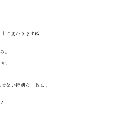
出に変わります📸
強み。
すが、
残せない特別な一枚に。
！
ら