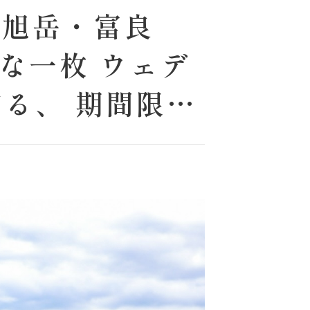
｜旭岳・富良
な一枚 ウェデ
贈る、 期間限定
〜開催️】 撮影
プランをお選びい
らの一枚 ・日本
の人だけが知る
人気観光地での