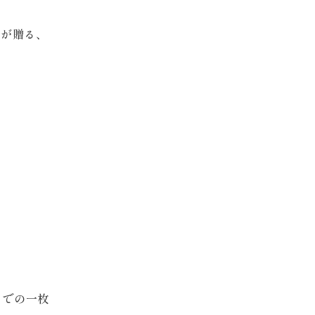
Retouch
 が贈る、
フォトレタッチ
Studio
スタジオ紹介
。
会社
トでの一枚