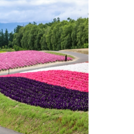
動も景色も、過ご
 北海道で“和
レスが主流の北
富にご用意して
ここでしか残せ
ジュールのご相
に楽しみながら
海道にお住まい