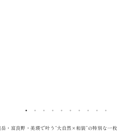
120-05-7536
7gbgmv ご予約・ご
Plan
受付中です！
…………………………
プラン・料金
Costume
#北海道前撮り #美瑛 
衣装
About us
岳・富良野・美瑛で叶う“大自然×和装”の特別な一枚
私たちについて