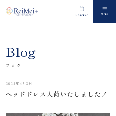
Menu
Reserve
Plan
Report
プラン・料金
撮影レポート
Costume
Staff
Blog
衣装
スタッフ紹介
About us
FAQ
ブログ
私たちについて
よくあるご質問
2024年4月3日
Retouch
News
ヘッドドレス入荷いたしました！
フォトレタッチ
キャンペーン・お知らせ
Studio
Blog
スタジオ紹介
ブログ