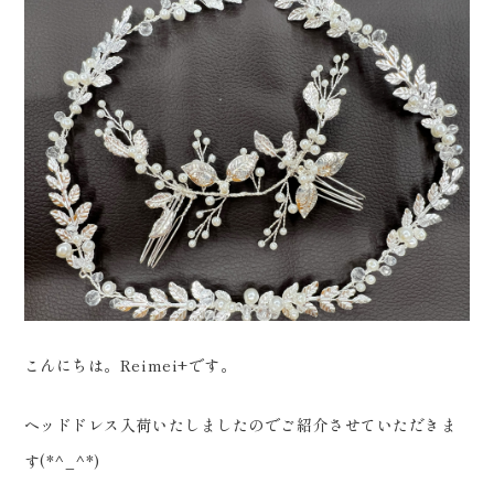
会社案内
プライバシーポリシー
来店のご予約
お問い合わせ
こんにちは。Reimei+です。
ヘッドドレス入荷いたしましたのでご紹介させていただきま
〒963-8041
す(*^_^*)
福島県郡山市富田町権現林9−１