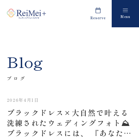
Menu
Reserve
Plan
Report
プラン・料金
撮影レポート
Costume
Staff
Blog
衣装
スタッフ紹介
About us
FAQ
ブログ
私たちについて
よくあるご質問
2026年4月1日
Retouch
News
ブラックドレス×大自然で叶える
フォトレタッチ
キャンペーン・お知らせ
洗練されたウェディングフォト⛰️
Studio
Blog
ブラックドレスには、 『あなた以
スタジオ紹介
ブログ