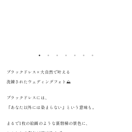
0120-05-7536
を、ともに。 ウェディングフォト
Tel.
Time.10:30 - 18:00（年中無休）
スタジオ「ReiMei+」 場所:福島
県郡山市富田町権現林9-1 問い合
わせ番号:0120-05-7536
LINE:@757gbgmv ご予約・ご
見学、ご相談（オンライン可） 受
付中です！
ブラックドレス×大自然で叶える
………………………………………
洗練されたウェディングフォト⛰️
………… #ウェディングフォト #
裏磐梯 #dressy花嫁 #プラコレ
ブラックドレスには、
#ブラックドレス
『あなた以外には染まらない』という意味も。
まるで1枚の絵画のような裏磐梯の景色に、