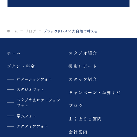
「ReiMei+」 場所:福島
県郡山市富田町権現林9-
県郡山市富田町権現林9-
1 問い合わせ番号:0120-
1 問い合わせ番号:0120-
05-7536
05-7536
LINE:@757gbgmv ご
LINE:@757gbgmv ご
予約・ご見学、ご相談
予約・ご見学、ご相談
（オンライン可） 受付中
ホーム
ブログ
ブラックドレス×大自然で叶える
（オンライン可） 受付中
です！
です！
…………………………
…………………………
……………………… #
……………………… #
ホーム
スタジオ紹介
ウェディングフォト #前
ウェディングフォト #キ
撮り #dressy花嫁 #プ
ャンプ #dressy花嫁 #
ラコレ #福島前撮り
プラン・料金
撮影レポート
プラコレ #福島前撮り
ロケーションフォト
スタッフ紹介
スタジオフォト
キャンペーン・お知らせ
スタジオ＆ロケーション
フォト
ブログ
挙式フォト
よくあるご質問
アクティブフォト
会社案内