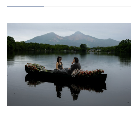
外には染まらない』という意味
も。 まるで1枚の絵画のような裏
会社案内
磐梯の景色に、 おふたりの存在が
プライバシーポリシー
溶け込んで、 息をのむような1枚
に。 実はこのあと、雰囲気ががら
来店のご予約
っと変わります。 自然とキャンプ
が大好きなおふたり。 その“好
き”をそのまま形にした 特別なウ
お問い合わせ
ェディングフォトも撮影しまし
た。 …キャンプ好きの方、必見で
す！！！🏕️ 続きは次回の投稿
で。
〒963-8041
_____________________
福島県郡山市富田町権現林9−１
Life is fantastic. 最高の人生