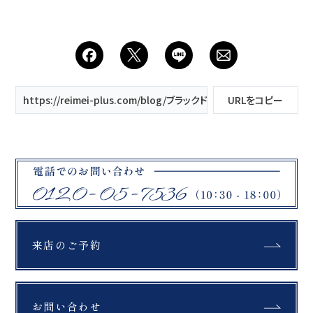
に表情が変わるなんて。
その裏で不思議なことし
ブラックドレスから始ま
てたり、 思わず笑っちゃ
った1日。 2着目は、ナチ
う瞬間があります…笑 ヘ
ュラルなホワイトドレ
アメイクと漫才してる？
ス。 3着目は、おふたり
なんて場面も…笑 カメラ
らしいキャンプスタイル
マンによって個性もさま
の私服。 同じ場所、同じ
ざまで、 常にニコニコで
1日でも、 衣装が変わる
誰とでも仲良くなっちゃ
https://reimei-plus.com/blog/ブラックドレスx大自然で叶える
URLをコピー
だけで空気まで変わっ
うカメラマン、 突然「か
て。 ひとつの撮影で、こ
わちぃ」とつぶやいちゃ
んなにも違う“おふた
うカメラマン、 頭を壁に
り”を残せるのも、ロケー
固定しながら撮影してい
ションフォトの魅力で
るカメラマンなどなど…
す。 どの瞬間も、どの表
一見真面目そうに見えて
情も、本当に素敵で。 お
も、 実はキャラが濃い人
ふたりの空気感に、何度
ばかりです！ ぜひ撮影の
も惹き込まれました。 大
ときは たくさんツッコん
切な1日を任せていただ
でみてくださいね🤍 カメ
き、 本当にありがとうご
ラマンも喜びます
ざいました
来店のご予約
_________________
_________________
_____ Life is
____ Life is
fantastic. 最高の人生
fantastic. 最高の人生
を、ともに。 ウェディン
を、ともに。 ウェディン
グフォトスタジオ
グフォトスタジオ
お問い合わせ
「ReiMei+」 場所:福島