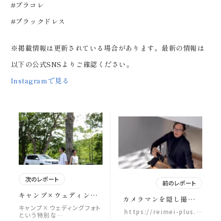
#プラコレ
#ブラックドレス
※掲載情報は更新されている場合があります。最新の情報は
以下の公式SNSよりご確認ください。
Instagramで見る
次のレポート
前のレポート
キャンプ×ウェディング
カメラマンを隠し撮りし
フォトという特別なかた
てみた集📸 撮影に集中し
キャンプ×ウェディングフォト
https://reimei-plus.…
ち🏕️ 1日の中で、こんな
という特別な…
ているカメラマン。 実は