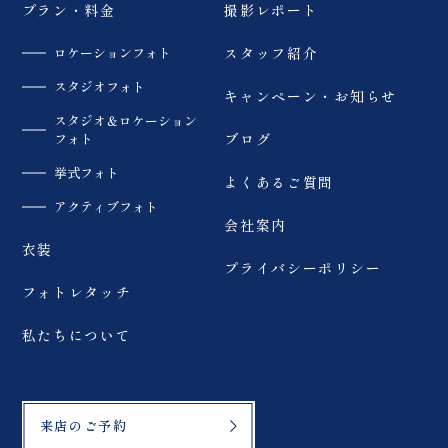
LINE:@757gbgmv ご
プラン・料金
撮影レポート
式前撮り #ウェディング
予約・ご見学、受付中で
フォト #dressy花嫁 #
す！
プラコレ #アーチ花嫁
ロケーションフォト
スタッフ紹介
…………………………
#振袖ヘアメイク #プロ
……………………… #
フィールブック #結婚式
スタジオフォト
ウェディングニュース #
キャンペーン・お知らせ
準備 #あづま総合運動公
プレ花嫁 #プレ花婿 #
スタジオ＆ロケーション
園 #イチョウ並木
振袖ドレス #ブライダル
フォト
ブログ
カメラマン #結婚式準備
#振袖 #2025秋婚 #フォ
挙式フォト
よくあるご質問
トスタジオ郡山 #オリエ
ンタル和装 #フォトウェ
アクティブフォト
ディング #和装ブライダ
会社案内
ルフォト
衣装
#weddingphoto #結婚
プライバシーポリシー
式前撮り #ウェディング
フォト #dressy花嫁 #
フォトレタッチ
プラコレ #アーチ花嫁
#振袖ヘアメイク #プロ
私たちについて
フィールブック #結婚式
準備 #マリアイースト教
会 #教会フォトウエディ
ング
来店のご予約