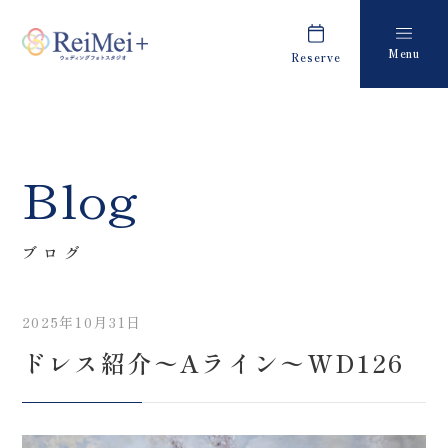
Menu
Reserve
Plan
Report
プラン・料金
撮影レポート
Costume
Staff
Blog
衣装
スタッフ紹介
About us
FAQ
ブログ
私たちについて
よくあるご質問
2025年10月31日
Retouch
News
ドレス紹介〜Aライン〜WD126
フォトレタッチ
キャンペーン・お知らせ
Studio
Blog
スタジオ紹介
ブログ