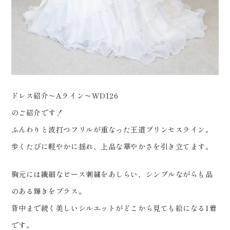
0120-05-7536
Tel.
Time.10:30 - 18:00（年中無休）
ドレス紹介〜Aライン〜WD126
のご紹介です！
ふんわりと波打つフリルが重なった王道プリンセスライン。
歩くたびに軽やかに揺れ、上品な華やかさを引き立てます。
胸元には繊細なビース刺繍をあしらい、シンプルながらも品
のある輝きをプラス。
背中まで続く美しいシルエットがどこから見ても絵になる1着
です。