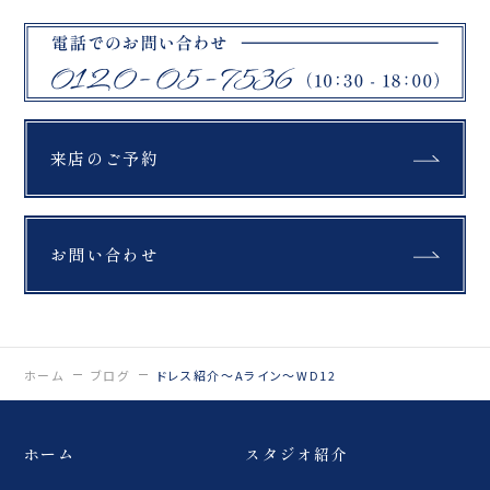
ながら 進めていきますの
次回の投稿で詳しくご紹
でご安心ください🪽 この
介します！🩷🩷 ﹌﹌﹌﹌
日は、新郎様が体験して
﹌﹌﹌﹌﹌﹌﹌﹌﹌﹌
くださり、 「重た
Life is fantastic 最高
い！！」とびっくりのリ
の人生を、ともに。 ウェ
アクション️ 終始優しくて
ディングフォトスタジオ
笑顔の絶えないおふたり
「ReiMei+」 場所:福島
でした ご協力ありがとう
県郡山市富田町権現林9-
来店のご予約
ございました♡ Reimei
1 問い合わせ番号:0120-
＋では、 ご契約前の方で
05-7536
も試着が可能です。 母体
LINE:@757gbgmv ご
が着物専門店だからこ
予約・ご見学、受付中で
そ、 着物のプロが在籍
す！
お問い合わせ
し、おふたりにぴったり
…………………………
のコーディネートを安心
……………………… #
してお任せいただけます
ウェディングニュース #
﹌﹌﹌﹌﹌﹌﹌﹌﹌﹌﹌
プレ花嫁 #プレ花婿 #
﹌﹌﹌ Life is
振袖ドレス #ブライダル
fantastic 最高の人生
カメラマン #結婚式準備
を、ともに。 ウェディン
ホーム
ブログ
ドレス紹介〜Aライン〜WD12
#振袖 #2025秋婚 #フォ
グフォトスタジオ
トスタジオ郡山 #オリエ
「ReiMei+」 場所:福島
ンタル和装 #フォトウェ
県郡山市富田町権現林9-
ディング #和装ブライダ
ホーム
スタジオ紹介
1 問い合わせ番号:0120-
ルフォト
05-7536
#weddingphoto #結婚