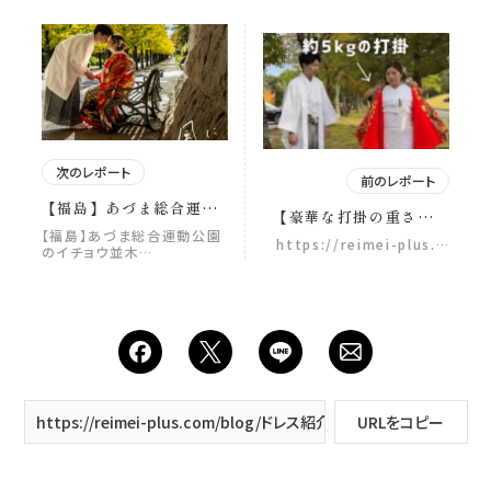
次のレポート
前のレポート
【福島】あづま総合運動
【豪華な打掛の重さは約
公園のイチョウ並木 福島
5kg！】 打掛は、見た目
【福島】あづま総合運動公園
https://reimei-plus.…
県には大自然がいっぱ
のイチョウ並木…
の華やかさだけでなく 豪
い！ 県外の方も旅行つい
華な刺繍や上質な生地を
でに、 フォトウエディ
重ねて仕立てられている
ング撮影を楽しんでみま
ため、 実はとっても“重
せんか？🧳 ずっと笑顔で
たい”衣装なんです🪡 そ
仲良しのおふたり。 イチ
の分、ひと針ひと針に職
ョウ並木での美しい撮影
人さんの想いがこめられ
を終えたあとは、 お待ち
ています。 撮影では、新
かねの“趣味×フォトウエ
婦様の体調や負担に配慮
https://reimei-plus.com/blog/ドレス紹介〜aライン〜wd126/
URLをコピー
ディング”タイム！ アウ
しながら、 一枚一枚の着
トドア＆アクティビティ
物を丁寧に着付け、 スタ
大好きなスタッフも、 思
ッフが近くでサポートし
わず大興奮の時間でした