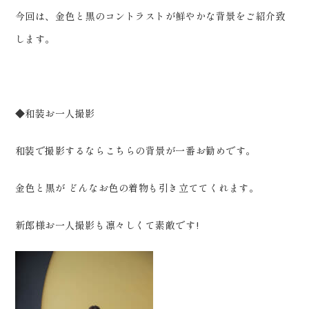
0120-05-7536
Tel.
今回は、金色と黒のコントラストが鮮やかな背景をご紹介致
Time.10:30 - 18:00（年中無休）
します。
◆和装お一人撮影
和装で撮影するならこちらの背景が一番お勧めです。
金色と黒が どんなお色の着物も引き立ててくれます。
新郎様お一人撮影も凛々しくて素敵です!