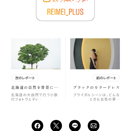
次のレポート
前のレポート
北海道の自然を背景にし
ブラックのカラードレス
た夢のフォトウェディン
北海道の大自然で行う小旅
ブライダルシーンは、どんな
グ体験
行フォトウェディ…
ときも女性の夢…