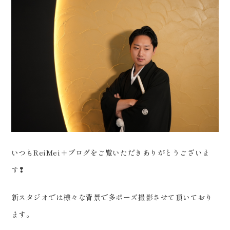
会社案内
プライバシーポリシー
来店のご予約
お問い合わせ
いつもReiMei＋ブログをご覧いただきありがとうございま
す❢
新スタジオでは様々な背景で多ポーズ撮影させて頂いており
〒963-8041
ます。
福島県郡山市富田町権現林9−１