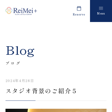
Menu
Reserve
Plan
Report
プラン・料金
撮影レポート
Costume
Staff
Blog
衣装
スタッフ紹介
About us
FAQ
ブログ
私たちについて
よくあるご質問
2024年4月28日
Retouch
News
スタジオ背景のご紹介５
フォトレタッチ
キャンペーン・お知らせ
Studio
Blog
スタジオ紹介
ブログ