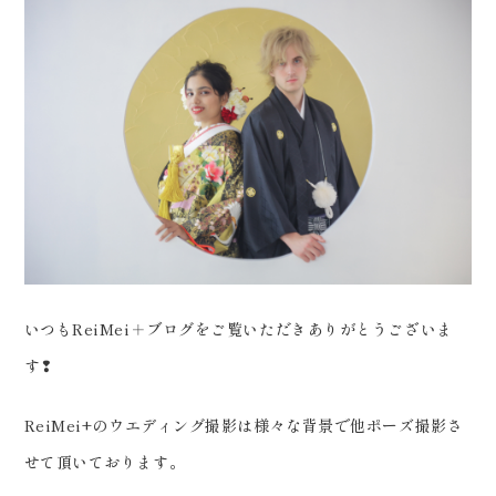
会社案内
プライバシーポリシー
来店のご予約
お問い合わせ
いつもReiMei＋ブログをご覧いただきありがとうございま
す❢
ReiMei+のウエディング撮影は様々な背景で他ポーズ撮影さ
〒963-8041
せて頂いております。
福島県郡山市富田町権現林9−１