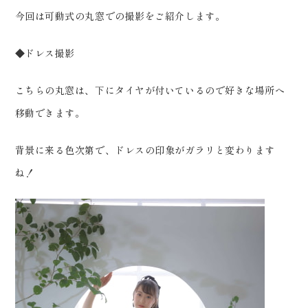
0120-05-7536
今回は可動式の丸窓での撮影をご紹介します。
Tel.
Time.10:30 - 18:00（年中無休）
◆ドレス撮影
こちらの丸窓は、下にタイヤが付いているので好きな場所へ
移動できます。
背景に来る色次第で、ドレスの印象がガラリと変わります
ね！