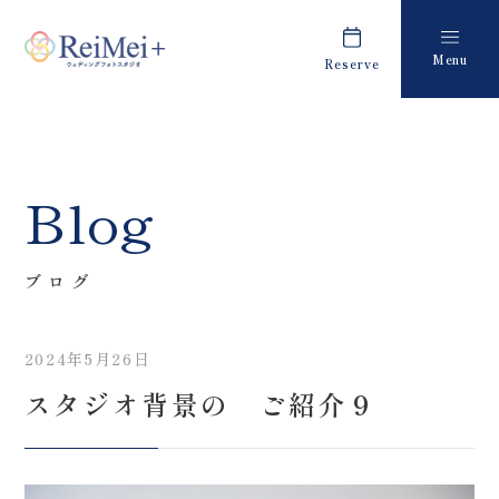
Menu
Reserve
Plan
Report
プラン・料金
撮影レポート
Costume
Staff
Blog
衣装
スタッフ紹介
About us
FAQ
ブログ
私たちについて
よくあるご質問
2024年5月26日
Retouch
News
スタジオ背景の ご紹介９
フォトレタッチ
キャンペーン・お知らせ
Studio
Blog
スタジオ紹介
ブログ