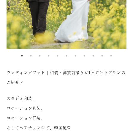
0120-05-7536
影 15:30〜 撮影完了 16:00頃〜
Tel.
Time.10:30 - 18:00（年中無休）
お着替え・結び これから撮影をご
検討の方の参考になれば嬉しいで
す♡
_____________________
Life is fantastic. 最高の人生
を、ともに。 ウェディングフォト
ウェディングフォト｜和装・洋装前撮りが1日で叶うプランの
スタジオ「ReiMei+」 場所:福島
ご紹介！
県郡山市富田町権現林9-1 問い合
わせ番号:0120-05-7536
スタジオ和装、
LINE:@757gbgmv ご予約・ご
ロケーション和装、
見学、ご相談（オンライン可） 受
ロケーション洋装、
付中です！
そしてヘアチェンジで、韓国風♡