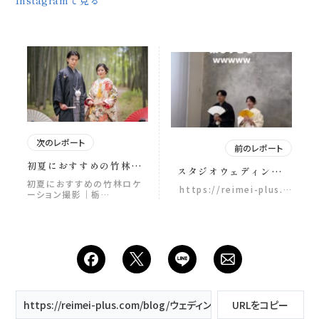
Instagramで見る
次のレポート
前のレポート
初夏におすすめの竹林ロ
スタジオウェディングフ
ケーション撮影｜栃木前
ォト｜家族に見守られて
初夏におすすめの竹林ロケ
https://reimei-plus.…
撮り・フォトウェディン
ーション撮影｜栃…
叶える、あたたかい一日
グ 若竹の杜 若山農場
📸 この日の撮影は、 ご
は、 約100年にわたり竹
家族みんなが全力で盛り
や栗を育て続けている農
上げてくれて ずっと笑い
場。 “竹をもっと身近に
声がたえない時間でした️
感じてほしい” そんな想
推し活うちわを作ってき
いから一般開放された竹
てくれたり、 「かわいい
林は、 風の音や木漏れ日
よ！」「かっこいい
まで美しく、 初夏の空気
よ！」 「本当に綺麗だ
https://reimei-plus.com/blog/ウェディングフォト｜和装・洋装
URLをコピー
を感じられる特別な場所
よ」「おめでとう」っ