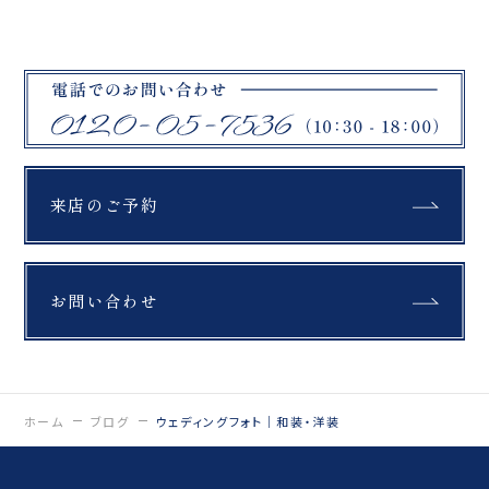
です。 今回は、新作の色
て、 たくさんの声が飛び
打掛で撮影 ゴールドの生
交っていて。 写真って、
地に咲く赤い花模様が、
ふたりだけじゃなくて そ
竹林の深い緑に美しく映
の場にいる“みんなの想
え、 おふたりの雰囲気を
い”も写るなぁって 改め
より上品に彩ってくれま
て感じた一日でした。 大
した
切な人たちと過ごす時間
_________________
ごと、 何年経っても色褪
____ Life is
せない思い出に。 忘れら
fantastic. 最高の人生
れない１日を ありがとう
を、ともに。 ウェディン
来店のご予約
ございました
グフォトスタジオ
_________________
「ReiMei+」 場所:福島
____ Life is
県郡山市富田町権現林9-
fantastic. 最高の人生
1 問い合わせ番号:0120-
を、ともに。 ウェディン
05-7536
お問い合わせ
グフォトスタジオ
LINE:@757gbgmv ご
「ReiMei+」 場所:福島
予約・ご見学、ご相談
県郡山市富田町権現林9-
（オンライン可） 受付中
1 問い合わせ番号:0120-
です！
05-7536
…………………………
LINE:@757gbgmv ご
……………………… #
予約・ご見学、ご相談
ホーム
ブログ
ウェディングフォト｜和装・洋装
ウェディングフォト
（オンライン可） 受付中
#dressy花嫁 #プラコレ
です！
#栃木前撮り #和装前撮
…………………………