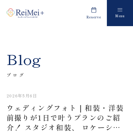
Menu
Reserve
Plan
Report
プラン・料金
撮影レポート
Costume
Staff
Blog
衣装
スタッフ紹介
About us
FAQ
ブログ
私たちについて
よくあるご質問
2026年5月6日
Retouch
News
ウェディングフォト｜和装・洋装
フォトレタッチ
キャンペーン・お知らせ
前撮りが1日で叶うプランのご紹
Studio
Blog
介！ スタジオ和装、 ロケーショ
スタジオ紹介
ブログ