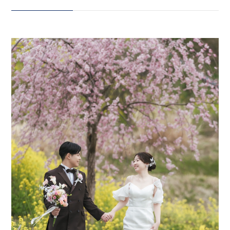
ン和装、 ロケーション洋装、 そ
してヘアチェンジで、韓国風♡ お
会社案内
ふたりの「やりたい」を詰め込ん
プライバシーポリシー
だ1日！ この日は、ご家族もお着
物やスーツでご参加 大切な人たち
来店のご予約
に見守られながら、 笑顔も涙もあ
ふれる、 かけがえのない時間にな
りました。 実際の1日の流れはこ
お問い合わせ
ちら 10:00〜 スタジオ撮影
11:15〜 移動 12:00〜 龍泉寺に
て和装撮影 12:30〜 洋装へお着
替え 13:00〜 菜の花×桜ロケーシ
〒963-8041
ョン撮影 14:00〜 ヘアチェンジ
福島県郡山市富田町権現林9−１
14:30〜 グリーンロケーション撮