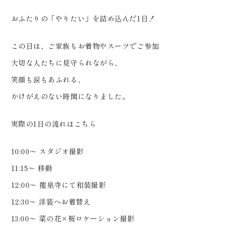
………………………………………
………… #ウェディングフォト #
おふたりの「やりたい」を詰め込んだ1日！
和装前撮り #洋装前撮り
この日は、ご家族もお着物やスーツでご参加
#dressy花嫁 #プラコレ
大切な人たちに見守られながら、
笑顔も涙もあふれる、
かけがえのない時間になりました。
実際の1日の流れはこちら
10:00〜 スタジオ撮影
11:15〜 移動
12:00〜 龍泉寺にて和装撮影
12:30〜 洋装へお着替え
13:00〜 菜の花×桜ロケーション撮影