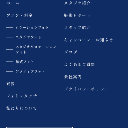
り
ホーム
スタジオ紹介
……………………… #
ウェディングフォト #和
装前撮り #dressy花嫁
プラン・料金
撮影レポート
#プラコレ #福島前撮り
ロケーションフォト
スタッフ紹介
スタジオフォト
キャンペーン・お知らせ
スタジオ＆ロケーション
フォト
ブログ
挙式フォト
よくあるご質問
アクティブフォト
会社案内
衣装
プライバシーポリシー
フォトレタッチ
私たちについて