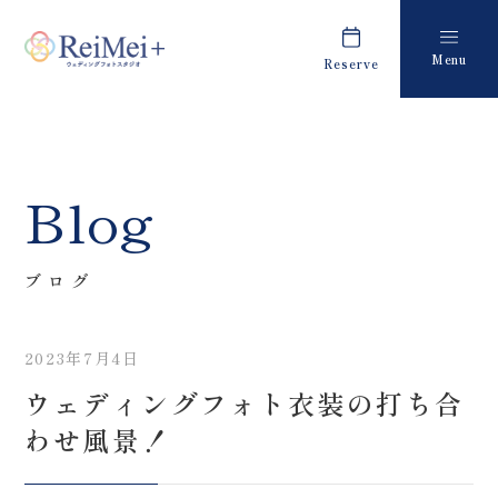
Menu
Reserve
Plan
Report
プラン・料金
撮影レポート
Costume
Staff
Blog
衣装
スタッフ紹介
About us
FAQ
ブログ
私たちについて
よくあるご質問
2023年7月4日
Retouch
News
ウェディングフォト衣装の打ち合
フォトレタッチ
キャンペーン・お知らせ
わせ風景！
Studio
Blog
スタジオ紹介
ブログ