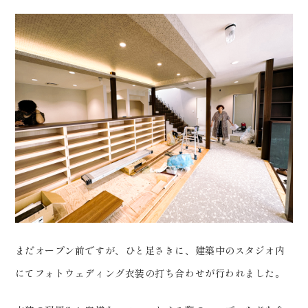
会社案内
プライバシーポリシー
来店のご予約
お問い合わせ
まだオープン前ですが、ひと足さきに、建築中のスタジオ内
〒963-8041
にてフォトウェディング衣装の打ち合わせが行われました。
福島県郡山市富田町権現林9−１