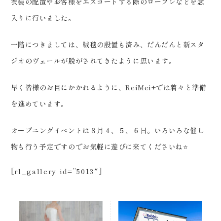
衣装の配置やお客様をエスコートする際のロープレなどを念
0120-05-7536
Tel.
入りに行いました。
Time.10:30 - 18:00（年中無休）
一階につきましては、絨毯の設置も済み、だんだんと新スタ
ジオのヴェールが脱がされてきたように思います。
早く皆様のお目にかかれるように、ReiMei+では着々と準備
を進めています。
オープニングイベントは８月４、５、６日。いろいろな催し
物も行う予定ですのでお気軽に遊びに来てくださいね⭐️
[rl_gallery id=”5013″]