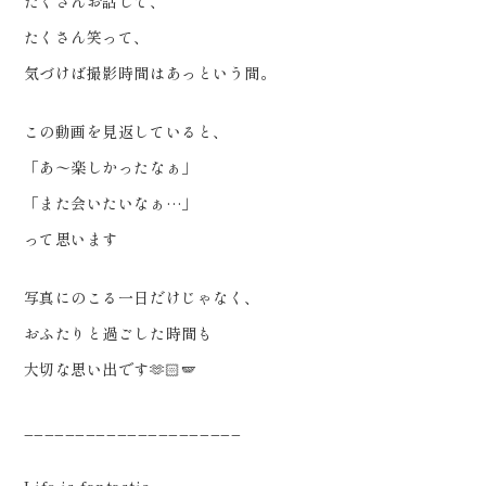
たくさんお話して、
たくさん笑って、
気づけば撮影時間はあっという間。
この動画を見返していると、
「あ〜楽しかったなぁ」
「また会いたいなぁ…」
って思います️
写真にのこる一日だけじゃなく、
おふたりと過ごした時間も
大切な思い出です🫶🏻🪽
_____________________
Life is fantastic.