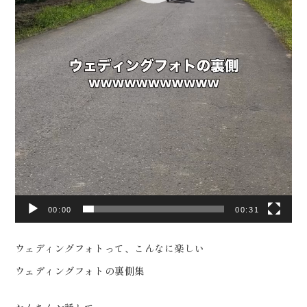
0120-05-7536
見学、ご相談（オンライン可） 受
Tel.
Time.10:30 - 18:00（年中無休）
付中です！
………………………………………
………… #ウェディングフォト #
前撮り #dressy花嫁 #プラコレ
#福島前撮り
00:00
00:31
ウェディングフォトって、こんなに楽しい
ウェディングフォトの裏側集