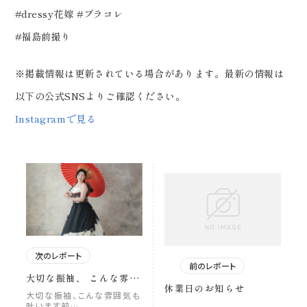
#dressy花嫁 #プラコレ
#福島前撮り
※掲載情報は更新されている場合があります。最新の情報は
以下の公式SNSよりご確認ください。
Instagramで見る
次のレポート
前のレポート
大切な振袖、 こんな雰囲
休業日のお知らせ
気も叶います 前回ご紹介
大切な振袖、こんな雰囲気も
した振袖ドレスに、 たく
叶います前…