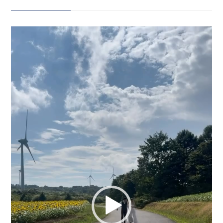
ん笑って、 気づけば撮影時間はあ
っという間。 この動画を見返して
会社案内
動
いると、 「あ〜楽しかったなぁ」
プライバシーポリシー
画
「また会いたいなぁ…」 って思い
プ
レ
ます️ 写真にのこる一日だけじゃな
ー
来店のご予約
く、 おふたりと過ごした時間も
ヤ
大切な思い出です🫶🏻🪽
ー
_____________________
お問い合わせ
Life is fantastic. 最高の人生
を、ともに。 ウェディングフォト
スタジオ「ReiMei+」 場所:福島
県郡山市富田町権現林9-1 問い合
〒963-8041
わせ番号:0120-05-7536
福島県郡山市富田町権現林9−１
LINE:@757gbgmv ご予約・ご