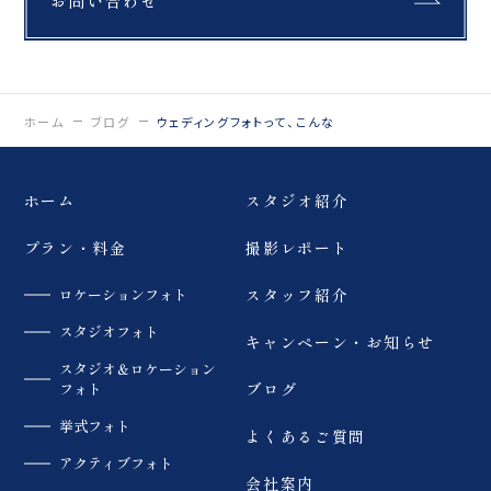
お問い合わせ
グフォトスタジオ
「ReiMei+」 場所:福島
県郡山市富田町権現林9-
1 問い合わせ番号:0120-
05-7536
LINE:@757gbgmv ご
ホーム
ブログ
ウェディングフォトって、こんな
予約・ご見学、ご相談
（オンライン可） 受付中
です！
…………………………
ホーム
スタジオ紹介
……………………… #
ウェディングフォト #振
プラン・料金
撮影レポート
袖ドレス #dressy花嫁
#プラコレ #福島前撮り
ロケーションフォト
スタッフ紹介
スタジオフォト
キャンペーン・お知らせ
スタジオ＆ロケーション
フォト
ブログ
挙式フォト
よくあるご質問
アクティブフォト
会社案内