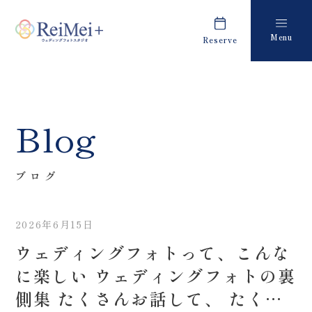
Menu
Reserve
Plan
Report
プラン・料金
撮影レポート
Costume
Staff
Blog
衣装
スタッフ紹介
About us
FAQ
ブログ
私たちについて
よくあるご質問
2026年6月15日
Retouch
News
ウェディングフォトって、こんな
フォトレタッチ
キャンペーン・お知らせ
に楽しい ウェディングフォトの裏
Studio
Blog
側集 たくさんお話して、 たくさ
スタジオ紹介
ブログ