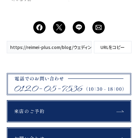
さんの反響をいただきま
した🤍 今回は、また違っ
た雰囲気の 振袖ドレスを
ご紹介します。 花嫁さま
が大切に選ばれた振袖に
は、 色合いや柄など、一
着一着の魅力があります
繊細な柄や美しい色味を
https://reimei-plus.com/blog/ウェディングフォトって、こんなに
URLをコピー
活かしながら、 花嫁さま
らしい華やかさをプラ
ス。 華やかな振袖も、上
品で洗練された振袖も、
一着一着が持つ魅力を大
切にした花嫁スタイルへ
お持ち込みの振袖はもち
ろん、 振袖レンタルもご
用意しております。 想い
が詰まった一着ととも
に、 花嫁さまだけの特別
な思い出を残しませんか
来店のご予約
🤍
_________________
____ Life is
fantastic. 最高の人生
を、ともに。 ウェディン