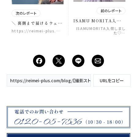
前のレポート
次のレポート
ISAMU MORITA入荷し
＼ 裏側まで届けるウェデ
ました♡
ィングフォトスタジオ／
ISAMUMORITA入荷しまし
https://reimei-plus.…
た♡…
私たちはウェディングフ
ォトスタジオ。 時々、ス
タジオの枠を超えて 新し
い挑戦をします。 今回挑
戦したのは スタジオでの
人前式プロデュース。 は
じめて大切な一日を任さ
れたプランナー 何度も準
備を重ねて迎えた本番。
https://reimei-plus.com/blog/【撮影ストーリー】記憶に残る、実
URLをコピー
新婦の想いがあふれた瞬
間、 スタッフ全員の緊張
は誇りに変わりました。
私たちはこれからも おふ
たりの想いのために挑戦
し続けます！ 大切な一日
を 私たちに任せてくださ
ったおふたりへ。 心から
感謝を込めて。 おふたり
の幸せを 心から願ってい