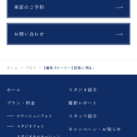
ます🪽 #フォトウェディ
来店のご予約
ング #人前式 #ウェディ
ングドレス #ウェディン
グフォトスタジオ #前撮
り
お問い合わせ
ホーム
ブログ
【撮影ストーリー】記憶に残る、
ホーム
スタジオ紹介
プラン・料金
撮影レポート
ロケーションフォト
スタッフ紹介
スタジオフォト
キャンペーン・お知らせ
スタジオ＆ロケーション