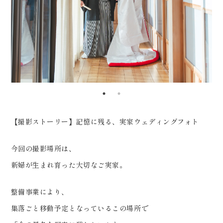
0120-05-7536
節目。 かけがえのない瞬間を、未
Tel.
Time.10:30 - 18:00（年中無休）
来へ残します。 大切な場所での撮
影も ぜひご相談ください。
_____________________
Life is fantastic. 最高の人生
を、ともに。 ウェディングフォト
スタジオ「ReiMei+」 場所:福島
【撮影ストーリー】記憶に残る、実家ウェディングフォト
県郡山市富田町権現林9-1 問い合
わせ番号:0120-05-7536
今回の撮影場所は、
LINE:@757gbgmv ご予約・ご
新婦が生まれ育った大切なご実家。
見学、ご相談（オンライン可） 受
付中です！
整備事業により、
………………………………………
集落ごと移動予定となっているこの場所で