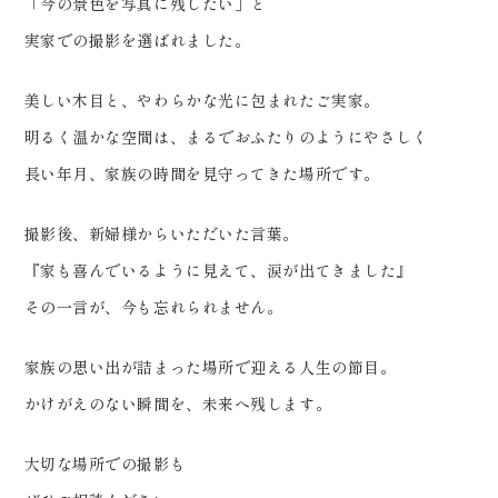
………… #ウェディングフォト #
「今の景色を写真に残したい」と
東北前撮り #dressy花嫁 #プラ
実家での撮影を選ばれました。
コレ #和装前撮り
美しい木目と、やわらかな光に包まれたご実家。
明るく温かな空間は、まるでおふたりのようにやさしく
長い年月、家族の時間を見守ってきた場所です。
撮影後、新婦様からいただいた言葉。
『家も喜んでいるように見えて、涙が出てきました』
その一言が、今も忘れられません。
家族の思い出が詰まった場所で迎える人生の節目。
かけがえのない瞬間を、未来へ残します。
大切な場所での撮影も