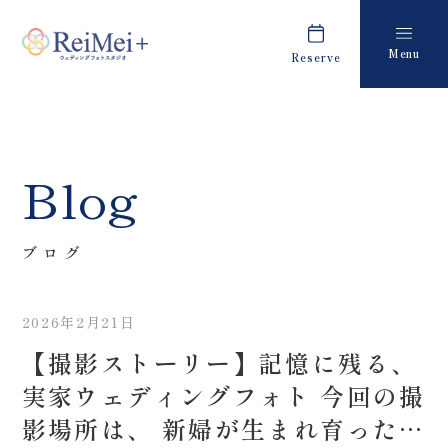
Menu
Reserve
Plan
Report
プラン・料金
撮影レポート
Costume
Staff
Blog
衣装
スタッフ紹介
About us
FAQ
ブログ
私たちについて
よくあるご質問
2026年2月21日
Retouch
News
【撮影ストーリー】記憶に残る、
フォトレタッチ
キャンペーン・お知らせ
実家ウェディングフォト 今回の撮
Studio
Blog
影場所は、 新婦が生まれ育った大
スタジオ紹介
ブログ