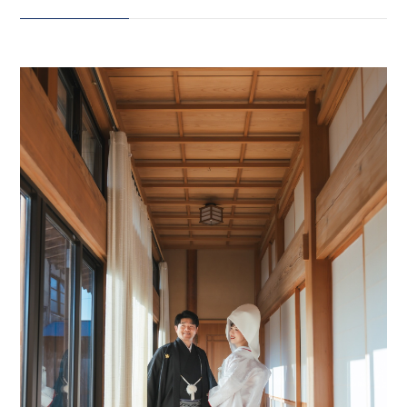
切なご実家。 整備事業により、
集落ごと移動予定となっているこ
会社案内
の場所で 「今の景色を写真に残し
プライバシーポリシー
たい」と 実家での撮影を選ばれま
した。 美しい木目と、やわらかな
来店のご予約
光に包まれたご実家。 明るく温か
な空間は、まるでおふたりのよう
にやさしく 長い年月、家族の時間
お問い合わせ
を見守ってきた場所です。 撮影
後、新婦様からいただいた言葉。
『家も喜んでいるように見えて、
涙が出てきました』 その一言が、
〒963-8041
今も忘れられません。 家族の思い
福島県郡山市富田町権現林9−１
出が詰まった場所で迎える人生の