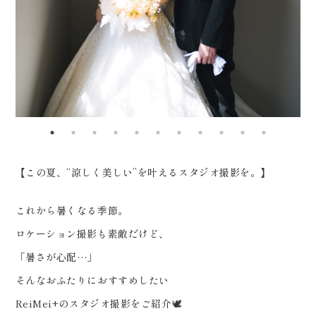
0120-05-7536
回は、 ワインソムリエの新郎様な
Tel.
Time.10:30 - 18:00（年中無休）
らではの “ワインを注ぐショッ
ト”も 撮影中は、 おふたりの自然
な笑顔が本当に素敵で、 見ている
こちらまで 幸せな気持ちになる時
間でした。 ふとした瞬間に見せて
くれる笑顔こそ、 何年後も大切に
【この夏、“涼しく美しい”を叶えるスタジオ撮影を。】
したくなる宝物。 この夏、 “見返
したくなる写真”を残しません
これから暑くなる季節。
か？♡
ロケーション撮影も素敵だけど、
_____________________
「暑さが心配…」
Life is fantastic. 最高の人生
そんなおふたりにおすすめしたい
を、ともに。 ウェディングフォト
ReiMei+のスタジオ撮影をご紹介🕊️