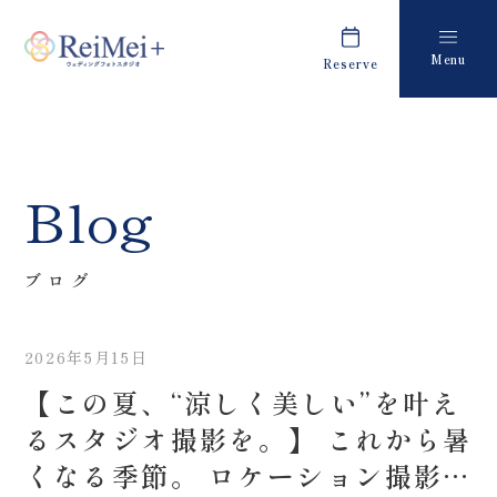
Menu
Reserve
Plan
Report
プラン・料金
撮影レポート
Costume
Staff
Blog
衣装
スタッフ紹介
About us
FAQ
ブログ
私たちについて
よくあるご質問
2026年5月15日
Retouch
News
【この夏、“涼しく美しい”を叶え
フォトレタッチ
キャンペーン・お知らせ
るスタジオ撮影を。】 これから暑
Studio
Blog
くなる季節。 ロケーション撮影も
スタジオ紹介
ブログ