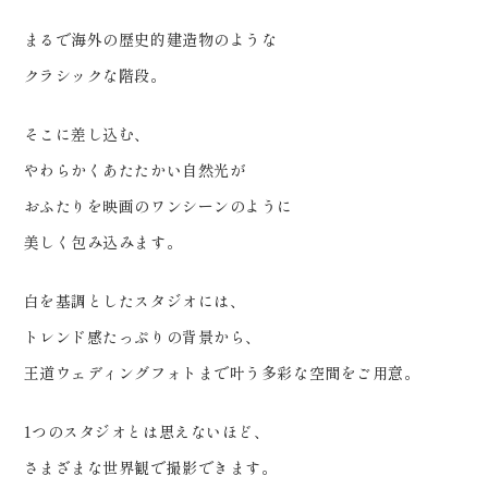
スタジオ「ReiMei+」 場所:福島
県郡山市富田町権現林9-1 問い合
まるで海外の歴史的建造物のような
わせ番号:0120-05-7536
クラシックな階段。
LINE:@757gbgmv ご予約・ご
そこに差し込む、
見学、ご相談（オンライン可） 受
やわらかくあたたかい自然光が
付中です！
おふたりを映画のワンシーンのように
………………………………………
美しく包み込みます。
………… #ウェディングフォト #
前撮り #dressy花嫁 #プラコレ
白を基調としたスタジオには、
#福島前撮り
トレンド感たっぷりの背景から、
王道ウェディングフォトまで叶う多彩な空間をご用意。
1つのスタジオとは思えないほど、
さまざまな世界観で撮影できます。