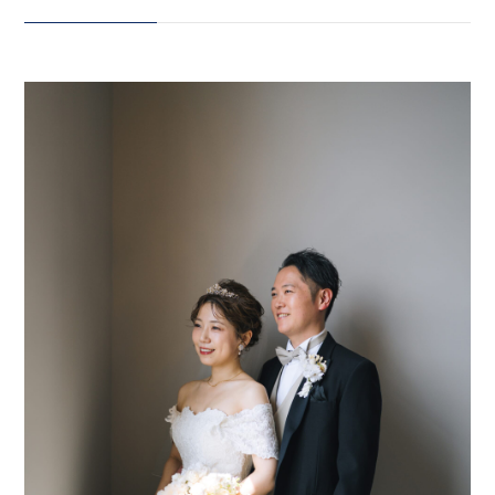
素敵だけど、 「暑さが心配…」
そんなおふたりにおすすめしたい
会社案内
ReiMei+のスタジオ撮影をご紹
プライバシーポリシー
介🕊️ まるで海外の歴史的建造物の
ような クラシックな階段。 そこ
来店のご予約
に差し込む、 やわらかくあたたか
い自然光が おふたりを映画のワン
シーンのように 美しく包み込みま
お問い合わせ
す。 白を基調としたスタジオに
は、 トレンド感たっぷりの背景か
ら、 王道ウェディングフォトまで
叶う多彩な空間をご用意。 1つの
〒963-8041
スタジオとは思えないほど、 さま
福島県郡山市富田町権現林9−１
ざまな世界観で撮影できます。 今