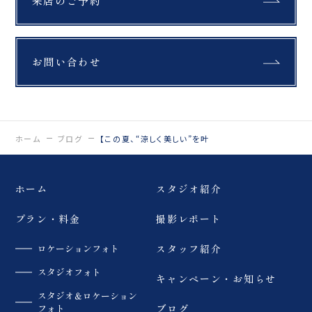
来店のご予約
残す日”ではなく、 “ふた
りの思い出になる旅”に。
今年の夏、 北海道でお会
いできるのを楽しみにし
ています️ お問い合わせお
お問い合わせ
待ちしております
_________________
____ Life is
fantastic. 最高の人生
を、ともに。 ウェディン
グフォトスタジオ
「ReiMei+」 場所:福島
ホーム
ブログ
【この夏、“涼しく美しい”を叶
県郡山市富田町権現林9-
1 問い合わせ番号:0120-
05-7536
ホーム
スタジオ紹介
LINE:@757gbgmv ご
予約・ご見学、ご相談
（オンライン可） 受付中
プラン・料金
撮影レポート
です！
…………………………
ロケーションフォト
スタッフ紹介
……………………… #
ウェディングフォト #北
スタジオフォト
海道前撮り #dressy花嫁
キャンペーン・お知らせ
#プラコレ #福島前撮り
スタジオ＆ロケーション
フォト
ブログ