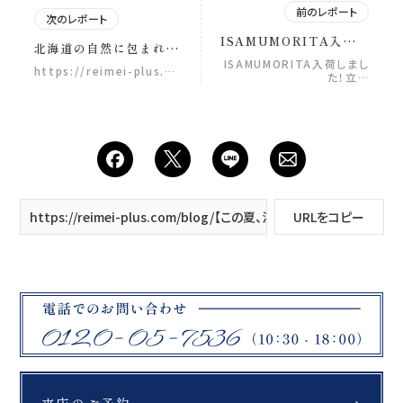
前のレポート
次のレポート
ISAMUMORITA入荷し
北海道の自然に包まれな
ました！
がら、 “旅する”フォトウ
ISAMUMORITA入荷しまし
https://reimei-plus.…
た！立…
ェディング️ ウェディング
フォトスタジオ ReiMei+
が毎年開催している、 北
海道フォトウェディング
ツアー！ 北海道（富良
野・美瑛・旭川） 🗓
2026年7月13日〜開催
舞台は、 富良野・美瑛・
旭川。 ただ撮影をするだ
https://reimei-plus.com/blog/【この夏、涼しく美しいを叶えるス
URLをコピー
けじゃなく、 移動時間
も、ごはんも、笑った瞬
間も、 全部まるごと“思
い出”になる数日間。 新
婚旅行みたいに。 時に
は、修学旅行みたいに。
笑 「こんな1日、初めて
だった」 そう言っていた
だけることが多い、
ReiMei+の特別な夏のツ
アー 前撮りを、 “写真を